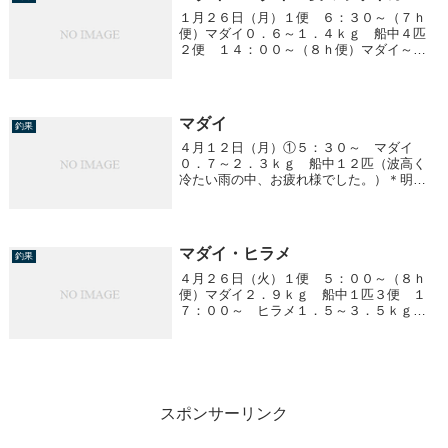
１月２６日（月）１便 ６：３０～（７ｈ
便）マダイ０．６～１．４ｋｇ 船中４匹
２便 １４：００～（８ｈ便）マダイ～ヤ
リイカマダイ ０．５～３．６ｋｇ 船中
１０匹イシダイ ２．２ｋｇ 船中１匹ヤ
リイカ 胴長 １５～３５ｃｍ １～７ハ
イ／１人
マダイ
釣果
４月１２日（月）①５：３０～ マダイ
０．７～２．３ｋｇ 船中１２匹（波高く
冷たい雨の中、お疲れ様でした。）＊明日
（１３日）明後日（１４日）は予報が悪く
中止になります。
マダイ・ヒラメ
釣果
４月２６日（火）１便 ５：００～（８ｈ
便）マダイ２．９ｋｇ 船中１匹３便 １
７：００～ ヒラメ１．５～３．５ｋｇ
３～４匹／１人 ３人で１０匹
スポンサーリンク