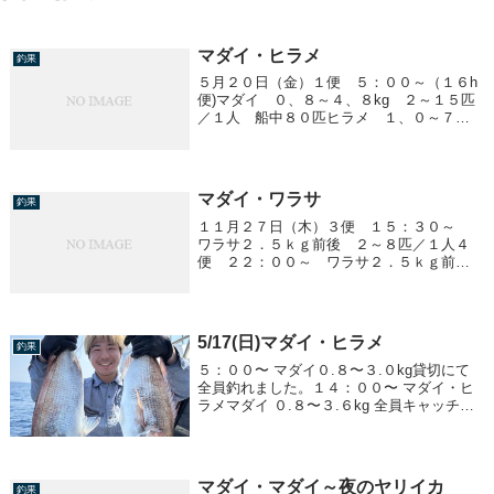
マダイ・ヒラメ
釣果
５月２０日（金）１便 ５：００～（１６h
便)マダイ ０、８～４、８kg ２～１５匹
／１人 船中８０匹ヒラメ １、０～７、
２kg 船中１３匹神奈川県川崎市 善進工
建（株）様、（貸切）長時間の釣行ありが
とうございました。４便 ２３：００～
ヒラ...
マダイ・ワラサ
釣果
１１月２７日（木）３便 １５：３０～
ワラサ２．５ｋｇ前後 ２～８匹／１人４
便 ２２：００～ ワラサ２．５ｋｇ前
後 １５～２３匹／１人ヒラマサ ６．２
ｋｇ 船中１匹
5/17(日)マダイ・ヒラメ
釣果
５：００〜 マダイ０.８〜３.０kg貸切にて
全員釣れました。１４：００〜 マダイ・ヒ
ラメマダイ ０.８〜３.６kg 全員キャッチヒ
ラメ ２.０〜５.５kg２２：３０〜 ヒラメ２.
０〜７.８kg全員キャッチ。マダイ、青物が
大漁でクーラー満タン...
マダイ・マダイ～夜のヤリイカ
釣果