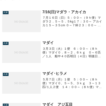
7/16(日)マダラ・アカイカ
釣果
７月１６日（日）５：００～（９ｈ便）マ
ダラ２．５～５．５kg１７：３０～ アカイ
カ１５～３５cm ０～７杯２３：００～ ア
カイカ１５～３５cm ０～２５杯
マダイ
釣果
３月３日（火）１便 ６：００～（８ｈ
便）マダイ０．８～２．６ｋｇ ０～６匹
／１人 船中４０匹明日（４日）明後日
（５日）は予報が悪く中止になります。
マダイ･ヒラメ
釣果
５月７日（月）１便 ５：００～（８ｈ
便）マダイ０、５～５、３ｋｇ ３～１３
匹/１人２便 １４：００～（８ｈ便）マダ
イ ０、８～６、３kg ３～１５匹/１人ヒ
ラメ ０、８～５、８kg 船中５５匹
マダイ アジ五目
釣果