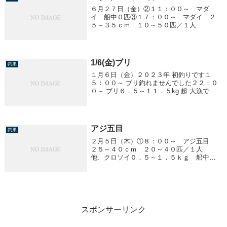
６月２７日（金）②１１：００～ マダ
イ 船中０匹③１７：００～ マダイ ２
５～３５ｃｍ １０～５０匹／１人
1/6(金)ブリ
釣果
１月６日（金）２０２３年 初釣りです１
５：００～ ブリ釣れませんでした２２：０
０～ ブリ６．５～１１．５kg 超 大漁でし
たc
アジ五目
釣果
２月５日（木）①８：００～ アジ五目
２５～４０ｃｍ ２０～４０匹／１人
他、クロソイ０．５～１．５ｋｇ 船中１
０匹
スポンサーリンク