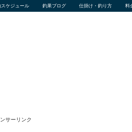
約スケジュール
釣果ブログ
仕掛け・釣り方
料
ンサーリンク