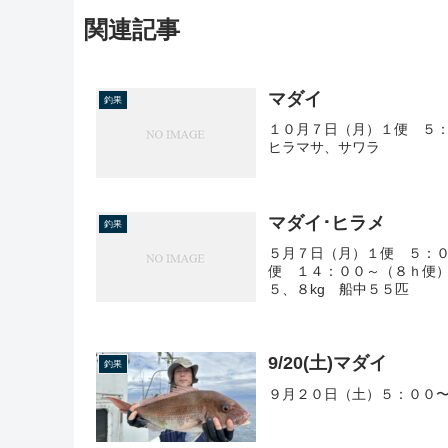
関連記事
マダイ
釣果
１０月７日（月）１便 ５：
ヒラマサ、サワラ
マダイ･ヒラメ
釣果
５月７日（月）１便 ５：０
便 １４：００～（８ｈ便）
５、８kg 船中５５匹
9/20(土)マダイ
釣果
９月２０日（土）５：００〜 