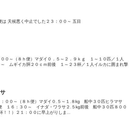
便は 天候悪く中止でした２３：００～ 五目
カ
：００～（８ｈ便）マダイ０．５～２．９ｋｇ １～１０匹／１人
０～ ムギイカ胴２０ｃｍ前後 １～２３杯／１人イルカに囲まれ撃
ラサ
：００～（８ｈ便）マダイ０.５～１.８kg 船中３０匹ヒラマサ
３便 １６：３０～ イナダ・ワラサ２.５kg前後 船中３０匹８００
杯！！）２１：００に早上がりしま...