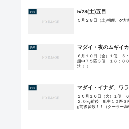
5/28(土)五目
釣果
５月２８日（土)朝便、夕方
マダイ・夜のムギイ
釣果
６月１０日（金）１便 ５
船中７５匹３便 １８：０
沈！！
マダイ・イナダ、ワ
釣果
１０月１６日（火）１便 ６
２.０kg前後 船中１０匹
g前後多数！！（クーラー満