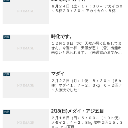
８月２４日（土）１７：３０～ アカイカ０
～５杯２３：３０～ アカイカ０～８杯
時化です。
釣果
１２月１６日（水）天候が悪く出船してま
せん。今週一杯、天候が悪く（雪）出船出
来ないと思われます。（来週始めまでかな
ぁ？）時化後に期待しましょう。年末（１
２/３１③④便は除く）年始、休まず営業し
ますので御予約、お待ちしております。
マダイ
釣果
２月２２日（月）１便 ８：３０～（８ｈ
便）マダイ１、７～２、３kg ０～２匹／
１人激渋でした！
2/18(日)メダイ・アジ五目
釣果
２月１８日（日）５：００～（１０ｈ便）
メダイ２．４～２．８kg 船中２匹１５：３
０～ アジ五目