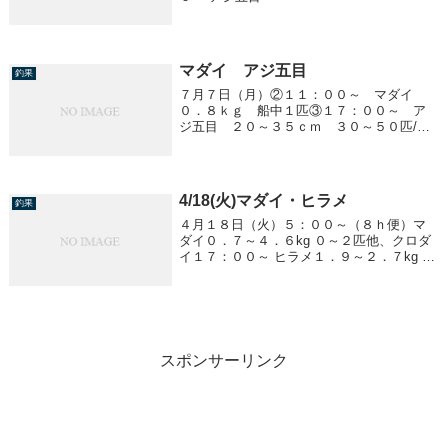
マダイ アジ五目
釣果
７月７日（月）②１１：００～ マダイ
０．８ｋｇ 船中１匹③１７：００～ ア
ジ五目 ２０～３５ｃｍ ３０～５０匹/１
人
4/18(火)マダイ・ヒラメ
釣果
４月１８日（火）５：００～（８ｈ便）マ
ダイ０．７～４．６kg ０～２匹他、クロダ
イ１７：００～ ヒラメ１．９～２．７kg ３
匹y
スポンサーリンク