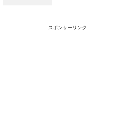
イ ０、８～３、５kg ０～４匹/１人ヒラ
メ １、０～４、６kg 船中８匹
スポンサーリンク