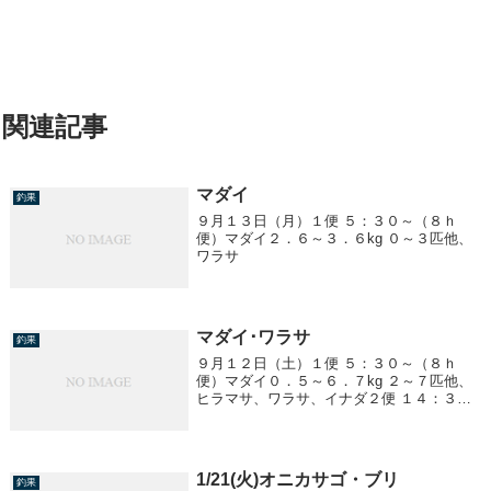
関連記事
マダイ
釣果
９月１３日（月）１便 ５：３０～（８ｈ
便）マダイ２．６～３．６kg ０～３匹他、
ワラサ
マダイ･ワラサ
釣果
９月１２日（土）１便 ５：３０～（８ｈ
便）マダイ０．５～６．７kg ２～７匹他、
ヒラマサ、ワラサ、イナダ２便 １４：３０
～(８ｈ便)マダイ ０．５～２．８kg ０～６
匹ワラサ ２．０kg前後 ５～２０匹
6.7kg6.6kg4kgと5kg
1/21(火)オニカサゴ・ブリ
釣果