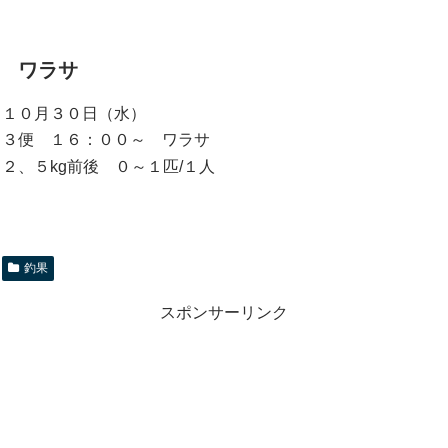
ワラサ
１０月３０日（水）
３便 １６：００～ ワラサ
２、５kg前後 ０～１匹/１人
釣果
スポンサーリンク