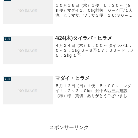
１０月１６日（水）１便 ５：３０～（８
ｈ便）マダイ１、０kg前後 ０～４匹/１人
他、ヒラマサ、ワラサ３便 １６:３０～
ワラサ、ヒラマサ２、０kg前後 ０～２匹/
１人他、サワラ、サゴシ、小カンパチ、タ
チウオ
4/24(木)タイラバ・ヒラメ
釣果
４月２４日（木）５：００～ タイラバ１．
０～３．１kg ０～６匹１７：００～ ヒラメ
５．２kg １匹
マダイ・ヒラメ
釣果
５月１３日（日）１便 ５：００～ マダ
イ１．２～３．０kg 船中６匹三共建設
（株）様 貸切 ありがとうございまし
た。浅瀬でマダイが釣れました。今後に期
待です！！３便 １７：００～ ヒラメ
１．０kg 船中１匹スズキ ４．２kg １
匹イワシは釣...
スポンサーリンク