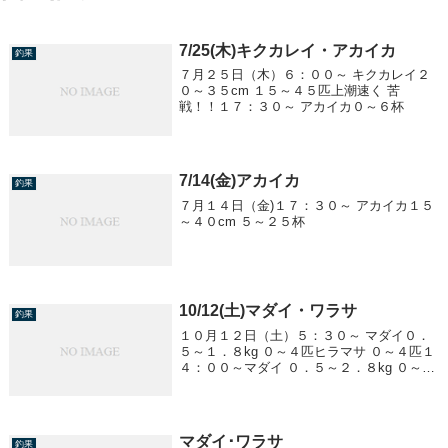
7/25(木)キクカレイ・アカイカ
釣果
７月２５日（木）６：００～ キクカレイ２
０～３５cm １５～４５匹上潮速く 苦
戦！！１７：３０～ アカイカ０～６杯
7/14(金)アカイカ
釣果
７月１４日（金)１７：３０～ アカイカ１５
～４０cm ５～２５杯
10/12(土)マダイ・ワラサ
釣果
１０月１２日（土）５：３０～ マダイ０．
５～１．８kg ０～４匹ヒラマサ ０～４匹１
４：００～マダイ ０．５～２．８kg ０～３
匹ワラサ ２．０kg前後 〜１０匹
マダイ･ワラサ
釣果