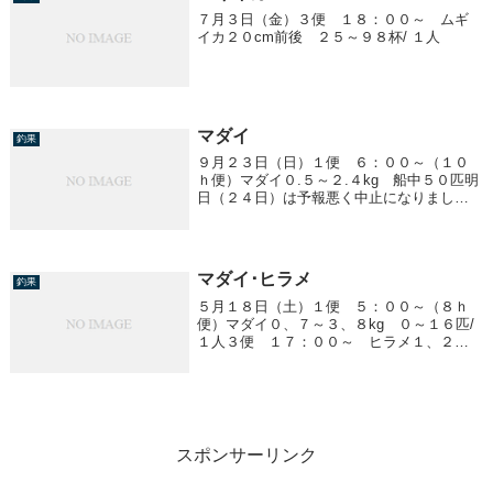
７月３日（金）３便 １８：００～ ムギ
イカ２０cm前後 ２５～９８杯/ １人
マダイ
釣果
９月２３日（日）１便 ６：００～（１０
ｈ便）マダイ０.５～２.４kg 船中５０匹明
日（２４日）は予報悪く中止になりまし
た。２５日、２６日は船体整備でお休みし
ます。
マダイ･ヒラメ
釣果
５月１８日（土）１便 ５：００～（８ｈ
便）マダイ０、７～３、８kg ０～１６匹/
１人３便 １７：００～ ヒラメ１、２～
６、３kg 船中２８匹４便 ２３::００～
ヒラメ１、０～３、０kg ２～９匹/１人
スポンサーリンク