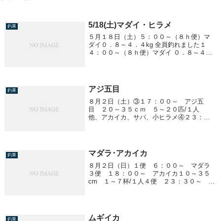
5/18(土)マダイ・ヒラメ
釣果
５月１８日（土）５：００～（８ｈ便）マ
ダイ０．８～４．４kg 全員釣れました１
４：００～（８ｈ便）マダイ ０．８～４．
２kg 全員釣れましたヒラメ １．５～２．７
kg ０～２匹２３：００～ ヒラメ１．０～
１．８kg ０～１匹
アジ五目
釣果
８月２日（土）③１７：００～ アジ五
目 ２０～３５ｃｍ ５～２０匹/１人
他、アカイカ、サバ、小ヒラメ④２３：０
０～ アジ五目 ２０～３５ｃｍ １０～
５０匹/１人 他、アカイカ、サバ
マダラ･アカイカ
釣果
８月２日（日）１便 ６：００～ マダラ
３便 １８：００～ アカイカ１０～３５
cm １～７杯/１人４便 ２３：３０～ ア
カイカ１０～３５cm ０～１０杯/１人
ムギイカ
釣果