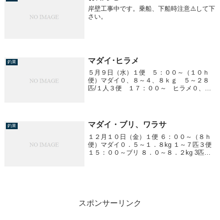
岸壁工事中です。乗船、下船時注意⚠️して下
さい。
マダイ･ヒラメ
釣果
５月９日（水）１便 ５：００～（１０ｈ
便）マダイ０、８～４、８ｋｇ ５～２８
匹/１人３便 １７：００～ ヒラメ０、８
～３、８ｋｇ 船中２６匹
マダイ・ブリ、ワラサ
釣果
１２月１０日（金）１便 ６：００～（８ｈ
便）マダイ０．５～１．８kg １～７匹３便
１５：００～ブリ ８．０～８．２kg 3匹ワ
ラサ ２．０～６．３kg ０～５匹いとう釣具
ブリ仕掛け
スポンサーリンク