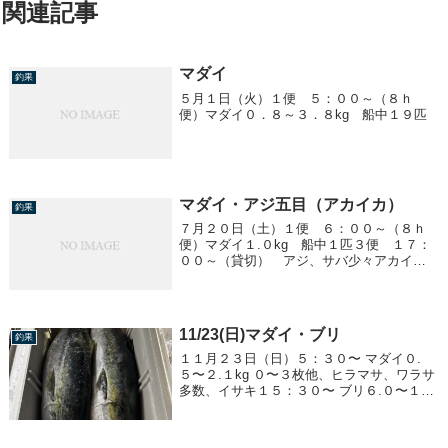
関連記事
マダイ
釣果
５月１日（火）１便 ５：００～（８ｈ
便）マダイ０．８～３．８kg 船中１９匹
マダイ・アジ五目（アカイカ）
釣果
７月２０日（土）１便 ６：００～（８ｈ
便）マダイ１.０kg 船中１匹３便 １７：
００～（貸切） アジ、サバ少々アカイカ
（マルイカ）１５～３５cm ～４０ハイ／
１人４便 ２３：００～アジ、サバ少々ア
カイカ（マルイカ）１５～３５cm １０～
４３...
11/23(日)マダイ・ブリ
釣果
１１月２３日（日）５：３０〜 マダイ０.
５〜２.１kg ０〜３枚他、ヒラマサ、ワラサ
多数、イサキ１５：３０〜 ブリ６.０〜１３.
８kg ０〜４枚８キロ越えは１５本以上釣れ
ました。２２：００〜 ブリ６.０〜１２.９
kg ０〜３枚８キロ越えは１...