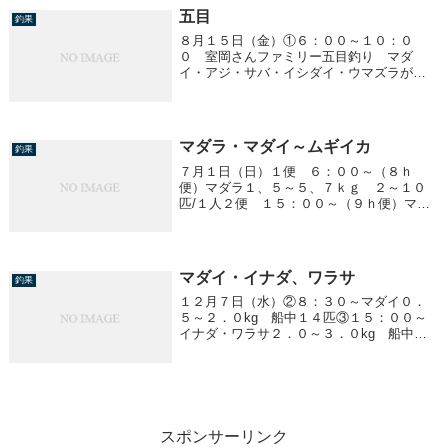
五目
釣果
８月１５日（金）①６：００～１０：０
０ 室岡さんファミリー五目釣り マダ
イ・アジ・サバ・イシダイ・ウマズラが釣
れました。③１７：００～ アジ ２５～
４０ｃｍ １０～２０匹/１人 イナワラ
１．７～２．４ｋｇ 船中８匹 他、サバ
マダラ・マダイ～ムギイカ
釣果
７月１日（日）１便 ６：００～（８ｈ
便）マダラ１、５～５、７ｋｇ ２～１０
匹/１人２便 １５：００～（９ｈ便）マダ
イ ０、５～３、０ｋｇ ０～２匹/１人ム
ギイカ ２５cm前後 ３～８０杯/１人
マダイ・イナダ、ワラサ
釣果
１２月７日（水）②８：３０～マダイ０．
５～２．０kg 船中１４匹③１５：００～
イナダ・ワラサ２．０～３．０kg 船中１
５匹④便は予報が悪く中止になりました。
明日（８日）明後日（９日）は予報が悪く
中止になります。
スポンサーリンク