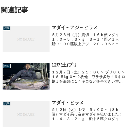
関連記事
マダイ～アジ～ヒラメ
釣果
５月２６日（月）貸切 １６ｈ便マダイ
１．０～５．３ｋｇ ３～１７匹／１人
船中１００匹以上アジ ２０～３５ｃｍ
１０～４０匹／１人ヒラメ １．２～４．
１ｋｇ 船中４０匹神奈川県川崎市 善進
工建（株）様、（貸切）長時間の釣行あり
がとうござい...
12/7(土)ブリ
釣果
１２月７日（土）２１：００〜 ブリ８.０〜
１６.５kg ０〜２枚他、ワラサ多数１６キロ
越えを筆頭に１４キロなど後半大きい群れ
が入ってきました。２１：３０〜 ブリ９.
５〜１１.０kg ０〜２枚他、ワラサ多数
マダイ・ヒラメ
釣果
５月２日（火）１便 ５：００～（８ｈ
便）マダイ乗っ込みマダイを狙いました！
１．４～３．２ｋｇ 船中５匹クロダイ
１．４ｋｇ 船中１匹３便 １７：００
～ ヒラメ１、０～９、２ｋｇ 船中１１