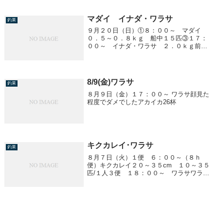
匹４便 ２３：００～ ヒラメ４、１ｋ
ｇ 船中１匹
マダイ イナダ・ワラサ
釣果
９月２０日（日）①８：００～ マダイ
０．５～０．８ｋｇ 船中１５匹③１７：
００～ イナダ・ワラサ ２．０ｋｇ前
後 船中４匹④２３：００～ イナダ・ワ
ラサ ２．０～４．５ｋｇ 船中１０匹
8/9(金)ワラサ
釣果
８月９日（金）１７：００～ ワラサ顔見た
程度でダメでしたアカイカ26杯
キクカレイ･ワラサ
釣果
８月７日（火）１便 ６：００～（８ｈ
便）キクカレイ２０～３５cm １０～３５
匹/１人３便 １８：００～ ワラサワラサ
は釣れませんでした他、サバ、タチウオ、
マダイ