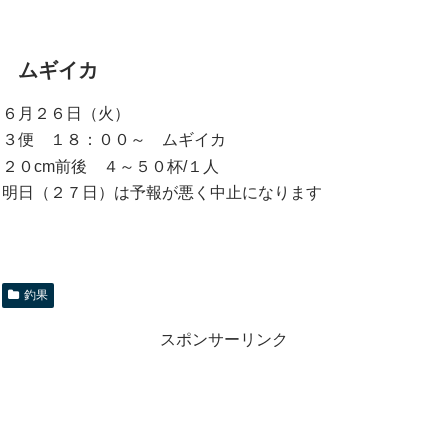
ムギイカ
６月２６日（火）
３便 １８：００～ ムギイカ
２０cm前後 ４～５０杯/１人
明日（２７日）は予報が悪く中止になります
釣果
スポンサーリンク