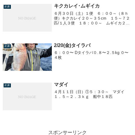
キクカレイ･ムギイカ
釣果
６月３０日（土）１便 ６：００～（８ｈ
便）キクカレイ２０～３５cm １５～７２
匹/１人３便 １８：００～ ムギイカ２５
cm前後 ０～２０杯/１人
2/20(金)タイラバ
釣果
６：００〜 Dタイラバ０.８〜２.５kg ０〜
４枚
マダイ
釣果
４月１１日（日）①５：３０～ マダイ
１．５～２．３ｋｇ 船中１８匹
スポンサーリンク