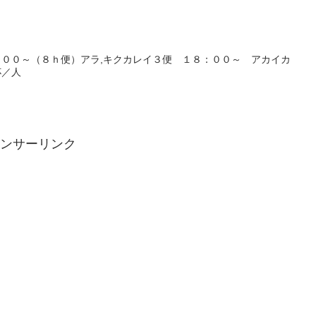
００～（８ｈ便）アラ,キクカレイ３便 １８：００～ アカイカ
杯／人
ンサーリンク