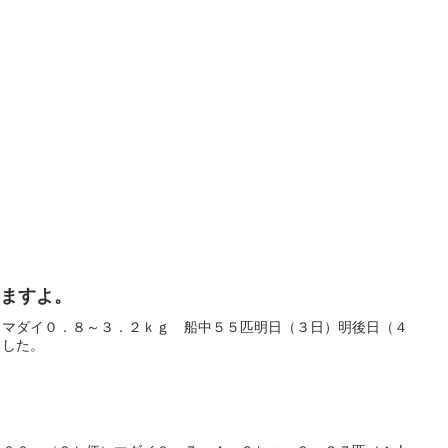
れますよ。
 マダイ０．８～３．２ｋｇ 船中５５匹明日（３日）明後日（４
ました。