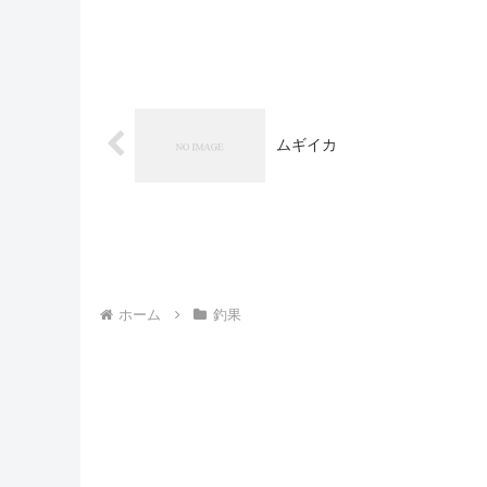
ムギイカ
ホーム
釣果