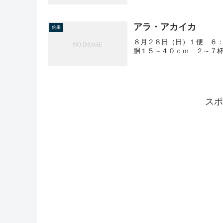
アラ・アカイカ
釣果
８月２８日（日）１便 ６：
胴１５～４０ｃｍ ２～７
スポ