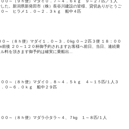
：００～（９ｈ便）マダイ０．７～４．６ｋｇ ９～２７匹／１人
でした。新潟県新発田市（株）長谷川建設の皆様、貸切ありがとうご
００～ ヒラメ１．０～２．３ｋｇ 船中４匹
００～（８ｈ便）マダイ１．０～３．０kg ０～２匹３便 １８：００
m前後 ２０～１２０杯御予約されますお客様へ前日、当日、連続乗
ル料を頂きます御予約は確実に乗船出...
００～（８ｈ便）マダイ０．８～４．５ｋｇ ４～１５匹/１人３
１．０～６．０ｋｇ 船中２９匹
００～（８ｈ便）マダラ小タラ～４、７kg １～８匹/１人