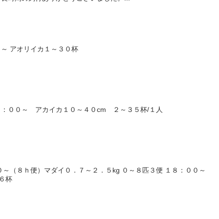
～ アオリイカ１～３０杯
：００～ アカイカ１０～４０cm ２～３５杯/１人
０～（８ｈ便）マダイ０．７～２．５kg ０～８匹３便 １８：００～
６杯