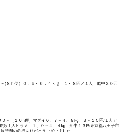
～(８ｈ便）０．５～６．４ｋｇ １～８匹／１人 船中３０匹
００～（１６h便）マダイ０、７～４、８kg ３～１５匹/１人ア
前後/１人ヒラメ １、０～４、４kg 船中１３匹東京都八王子市
長時間の釣行ありがとうございました。...