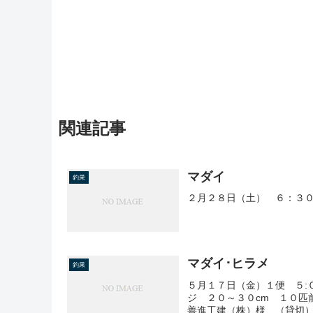
関連記事
マダイ
釣果
２月２８日（土） ６：３０
マダイ･ヒラメ
釣果
５月１７日（金）１便 ５:
ジ ２０～３０cm １０匹
善進工建（株）様、（貸切）