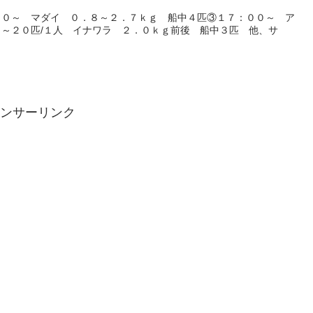
００～ マダイ ０．８～２．７ｋｇ 船中４匹③１７：００～ ア
～２０匹/１人 イナワラ ２．０ｋｇ前後 船中３匹 他、サ
ンサーリンク