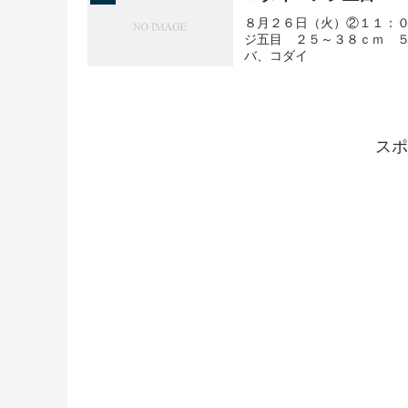
８月２６日（火）②１１：
ジ五目 ２５～３８ｃｍ ５
バ、コダイ
スポ