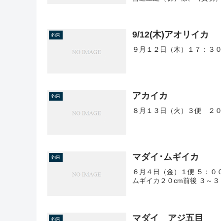
9/12(木)アオリイカ
釣果
９月１２日（木）１７：３０
アカイカ
釣果
８月１３日（火）３便 ２０
マダイ･ムギイカ
釣果
６月４日（金）１便 ５：０
ムギイカ２０cm前後 ３～３
マダイ アジ五目
釣果