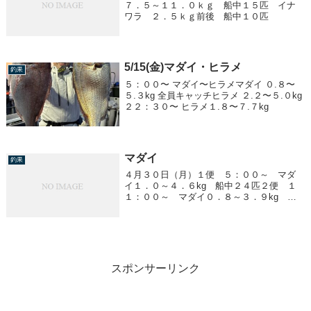
７．５～１１．０ｋｇ 船中１５匹 イナ
ワラ ２．５ｋｇ前後 船中１０匹
5/15(金)マダイ・ヒラメ
釣果
５：００〜 マダイ〜ヒラメマダイ ０.８〜
５.３kg 全員キャッチヒラメ ２.２〜５.０kg
２２：３０〜 ヒラメ１.８〜７.７kg
マダイ
釣果
４月３０日（月）１便 ５：００～ マダ
イ１．０～４．６kg 船中２４匹２便 １
１：００～ マダイ０．８～３．９kg 船
中１７匹
スポンサーリンク