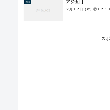
アジ五目
釣果
２月１２日（木）②１２：
スポ