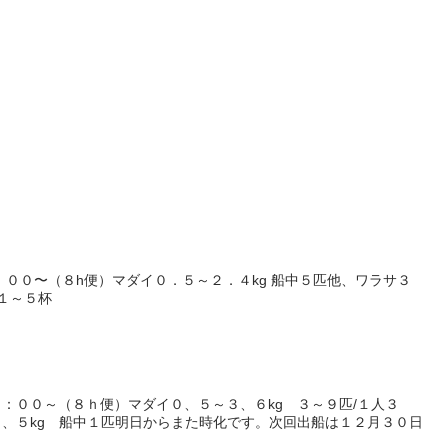
；００〜（８h便）マダイ０．５～２．４kg 船中５匹他、ワラサ３
カ１～５杯
：００～（８ｈ便）マダイ０、５～３、６kg ３～９匹/１人３
、５kg 船中１匹明日からまた時化です。次回出船は１２月３０日