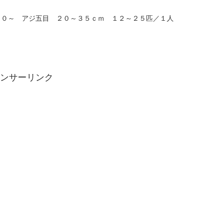
００～ アジ五目 ２０～３５ｃｍ １２～２５匹／１人
ンサーリンク