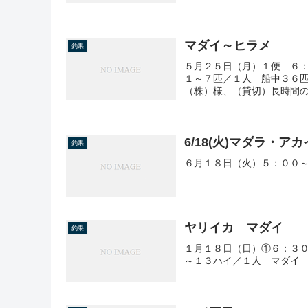
マダイ～ヒラメ
釣果
５月２５日（月）１便 ６
１～７匹／１人 船中３６
（株）様、（貸切）長時間
6/18(火)マダラ・ア
釣果
６月１８日（火）５：００～
ヤリイカ マダイ
釣果
１月１８日（日）①６：３
～１３ハイ／１人 マダイ