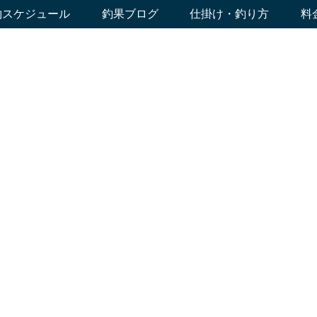
約スケジュール
釣果ブログ
仕掛け・釣り方
料