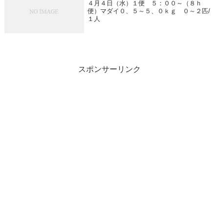
４月４日（水）１便 ５：００～（８ｈ
便）マダイ０、５～５、０ｋｇ ０～２匹/
１人
スポンサーリンク