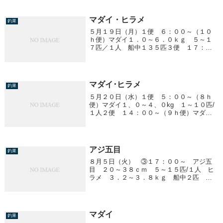
ｍ １５～５０匹／１人
マダイ・ヒラメ
釣果
５月１９日（月）１便 ６：００～（１０
ｈ便）マダイ１．０～６．０ｋｇ ５～１
７匹／１人 船中１３５匹３便 １７：０
０～ ヒラメ１．２～６．５ｋｇ 船中１
８匹４便 ２３：００～ ヒラメ１．２～
４．３ｋｇ 船中１８匹
マダイ･ヒラメ
釣果
５月２０日（水）１便 ５：００～（８ｈ
便）マダイ１、０～４、０kg １～１０匹/
１人２便 １４：００～（９ｈ便）マダ
イ １、０～３、８kg ２～１１匹/１人ヒ
ラメ １、０～３、０kg 船中１２匹
アジ五目
釣果
８月５日（火） ③１７：００～ アジ五
目 ２０～３８ｃｍ ５～１５匹/１人 ヒ
ラメ ３．２～３．８ｋｇ 船中２匹 ア
カイカ ４０ｃｍ前後 ０～２ハイ/１人
他、サバ
マダイ
釣果