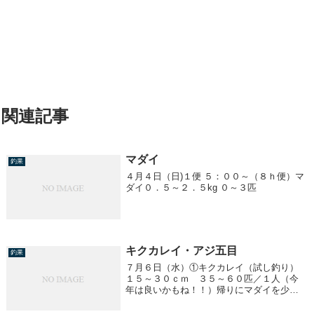
関連記事
マダイ
釣果
４月４日（日)１便 ５：００～（８ｈ便）マ
ダイ０．５～２．５kg ０～３匹
キクカレイ・アジ五目
釣果
７月６日（水）①キクカレイ（試し釣り）
１５～３０ｃｍ ３５～６０匹／１人（今
年は良いかもね！！）帰りにマダイを少し
やりました。０．８～３．０ｋｇ 船中５
匹③１７：００～ アジ五目２５～３５ｃ