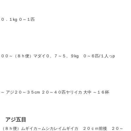
０．１kg ０～１匹
００～（８ｈ便）マダイ０、７～５、９kg ０～６匹/１人っp
～ アジ２０～３５cm ２０～４０匹ヤリイカ 大中 ～１６杯
イ アジ五目
～（８ｈ便）ムギイカ～ムシカレイムギイカ ２０ｃｍ前後 ２０～