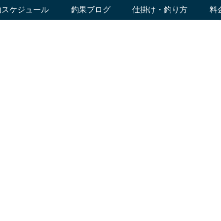
約スケジュール
釣果ブログ
仕掛け・釣り方
料