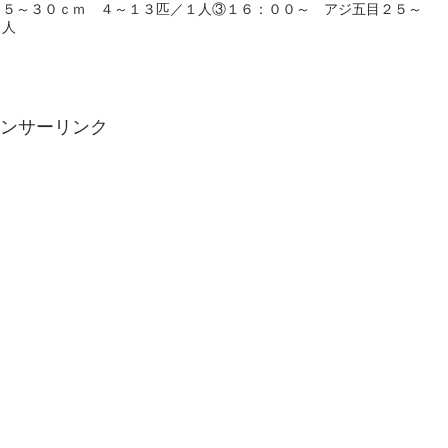
１５～３０ｃｍ ４～１３匹／１人③１６：００～ アジ五目２５～
１人
ンサーリンク