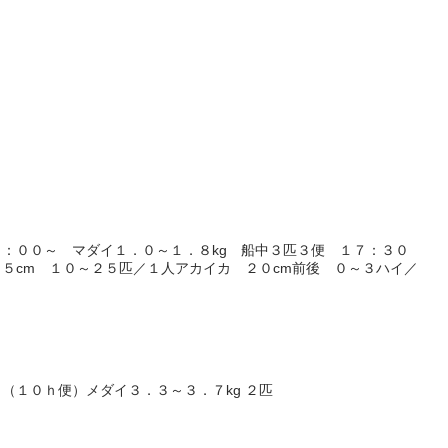
：００～ マダイ１．０～１．８kg 船中３匹３便 １７：３０
５cm １０～２５匹／１人アカイカ ２０cm前後 ０～３ハイ／
（１０ｈ便）メダイ３．３～３．７kg ２匹