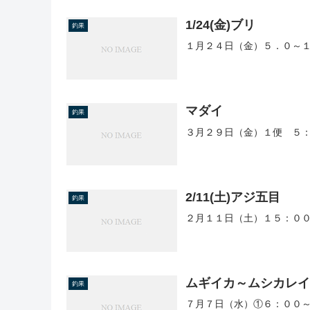
1/24(金)ブリ
釣果
１月２４日（金）５．０～１
マダイ
釣果
３月２９日（金）１便 ５：
2/11(土)アジ五目
釣果
２月１１日（土）１５：００
ムギイカ～ムシカレ
釣果
７月７日（水）①６：００