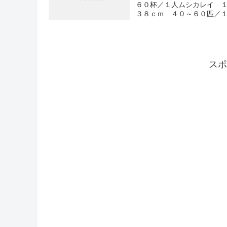
６０杯／１人ムシカレイ 
３８ｃｍ ４０～６０匹／
スポ