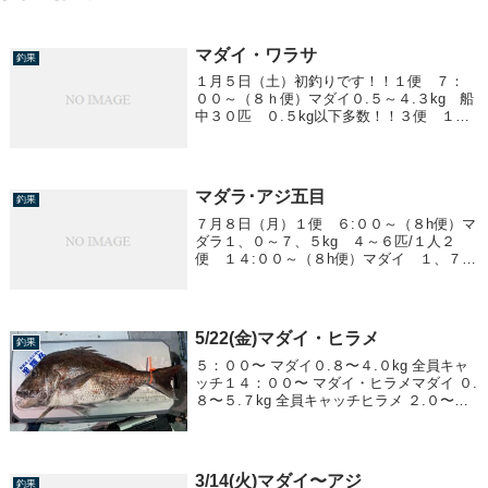
マダイ・ワラサ
釣果
１月５日（土）初釣りです！！１便 ７：
００～（８ｈ便）マダイ０.５～４.３kg 船
中３０匹 ０.５kg以下多数！！３便 １
５：３０～ ワラサ釣れませんでした。も
う終わりでしょうか？明日（６日）は天候
が悪く中止になります。
マダラ･アジ五目
釣果
７月８日（月）１便 ６:００～（８h便）マ
ダラ１、０～７、５kg ４～６匹/１人２
便 １４:００～（８h便）マダイ １、７～
３、９kg ０～２匹/１人アジ １５～３０
cm ～７０匹/１人アカイカ １０～４０
cm ８～２３杯/１人
5/22(金)マダイ・ヒラメ
釣果
５：００〜 マダイ０.８〜４.０kg 全員キャ
ッチ１４：００〜 マダイ・ヒラメマダイ ０.
８〜５.７kg 全員キャッチヒラメ ２.０〜４.
０kg２２：３０〜 ヒラメ２.０〜４.６kg 全
員安打マタイで８０オーバー(８.８kg)の直
江津モンス...
3/14(火)マダイ〜アジ
釣果