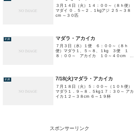
３月１４日（火）１４：００～（８ｈ便）
マダイ ０．５～２．１kgアジ ２５～３８
cm ～３０匹
マダラ・アカイカ
釣果
７月３日（水）１便 ６：００～（８ｈ
便）マダラ１、５～８、１kg ３便 １
８：００～ アカイカ １０～４０cm ～
８杯/１人他、マダイ、ヒラメ、アジ
7/18(火)マダラ・アカイカ
釣果
７月１８日（火）５：００～（１０ｈ便）
マダラ１．９～８．５kg１７：３０～ アカ
イカ１２～３８cm ６～１９杯
スポンサーリンク