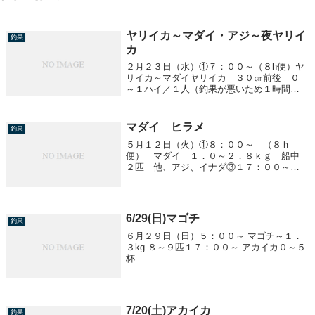
ヤリイカ～マダイ・アジ～夜ヤリイ
釣果
カ
２月２３日（水）①７：００～（８h便）ヤ
リイカ～マダイヤリイカ ３０㎝前後 ０
～１ハイ／１人（釣果が悪いため１時間位
でマダイへ）マダイ ０．８～４．７ｋ
ｇ 船中２５匹（いい感じになってきまし
たよ！！）③１５：３０～ アジ～ヤリイ
マダイ ヒラメ
釣果
カアジ ３０...
５月１２日（火）①８：００～ （８ｈ
便） マダイ １．０～２．８ｋｇ 船中
２匹 他、アジ、イナダ③１７：００～
ヒラメ ２．０～８．４ｋｇ 船中２２匹
明日（１３日）は天候悪く中止です。明後
日(１４日）定休日です。（１０月まで毎週
木曜日が定休...
6/29(日)マゴチ
釣果
６月２９日（日）５：００～ マゴチ～１．
３kg ８～９匹１７：００～ アカイカ０～５
杯
7/20(土)アカイカ
釣果