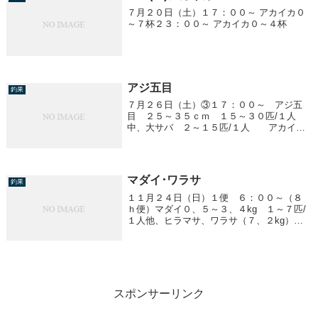
７月２０日（土）１７：００～ アカイカ０
～７杯２３：００～ アカイカ０～４杯
アジ五目
釣果
７月２６日（土）③１７：００～ アジ五
目 ２５～３５ｃｍ １５～３０匹/１人
中、大サバ ２～１５匹/１人 アカイ
カ ２０ｃｍ前後 ０～２ハイ/１人 他、
イシモチ
マダイ･ワラサ
釣果
１１月２４日（日）１便 ６：００～（８
ｈ便）マダイ０、５～３、４kg １～７匹/
１人他、ヒラマサ、ワラサ（７、２kg）３
便 １５：３０～ ワラサ２、５kg前後
船中５匹他、イナダ、マダイ
スポンサーリンク