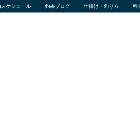
約スケジュール
釣果ブログ
仕掛け・釣り方
料