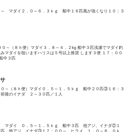
０～ マダイ２．０～６．３ｋｇ 船中１６匹風が強くなり１０：３
００～（８ｈ便）マダイ３．８～４．２kg 船中３匹浅瀬でマダイ釣
みマダイを狙いますハリスは５号以上推奨 します３便 １７：００
 船中３匹
ラサ
００～（８ｈ便）マダイ０．５～１．５ｋｇ 船中２０匹③１６：３
ｇ前後のイナダ ２～３０匹／１人
～ マダイ ０．５～１．５ｋｇ 船中３匹 他アジ、イナダ②１
０匹 他アジ、イナダ③１７：００～ ヒラメ １．０～８．０ｋ