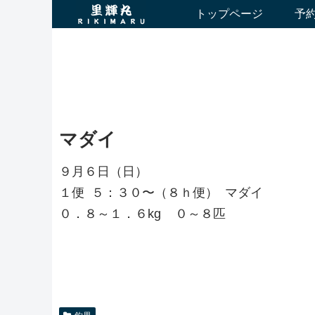
トップページ
予
マダイ
９月６日（日）
１便 ５：３０〜（８ｈ便） マダイ
０．８～１．６kg ０～８匹