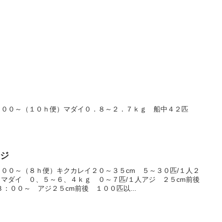
：００～（１０ｈ便）マダイ０．８～２．７ｋｇ 船中４２匹
アジ
００～（８ｈ便）キクカレイ２０～３５cm ５～３０匹/１人２
）マダイ ０、５～６、４ｋｇ ０～７匹/１人アジ ２５cm前後
：００～ アジ２５cm前後 １００匹以...