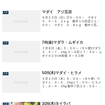
マダイ アジ五目
釣果
６月２２日（日）①５：００～ マダイ
０．５～５．２ｋｇ 船中１５匹②１１：
００～ マダイ ０．８ｋｇ 船中１匹③
１７：００～ アジ五目 ２５～３５ｃ
ｍ １０～３５匹／１人
7/8(金)マダラ・ムギイカ
釣果
７月８日（金）５：００～（９ｈ便)マダラ
２．５～７．４kg ２～４匹１７：３０～ ム
ギイカ２０cm前後 ９～４２杯:
5/20(木)マダイ・ヒラメ
釣果
５月２０日（木）５：００～（８ｈ便）マ
ダイ１．０～５．２kg１７：００～ ヒラメ
１．０～４．０kg 船中７匹２３：００～ ヒ
ラメ１．０～５．３jg 船中６匹
3/26(木)タイラバ
釣果