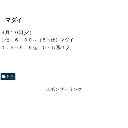
マダイ
３月１０日(火）
１便 ６：００～（８ｈ便）マダイ
０．５～５．５kg ０～５匹/１人
釣果
スポンサーリンク