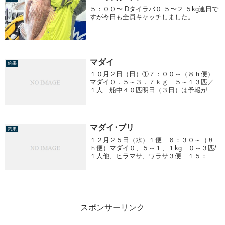
５：００〜 Dタイラバ０.５〜２.５kg連日で
すが今日も全員キャッチしました。
マダイ
釣果
１０月２日（日）①７：００～（８ｈ便）
マダイ０．５～３．７ｋｇ ５～１３匹／
１人 船中４０匹明日（３日）は予報が悪
く中止になります。
マダイ･ブリ
釣果
１２月２５日（水）１便 ６：３０～（８
ｈ便）マダイ０、５～１、１kg ０～３匹/
１人他、ヒラマサ、ワラサ３便 １５：０
０～ ブリ８、０～１２、５kg 船中１０
匹６、２kg 船中１匹
スポンサーリンク