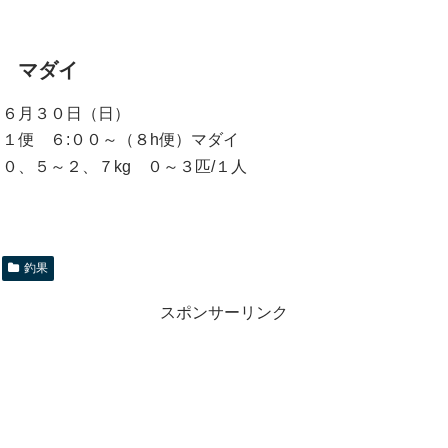
マダイ
６月３０日（日）
１便 ６:００～（８h便）マダイ
０、５～２、７kg ０～３匹/１人
釣果
スポンサーリンク