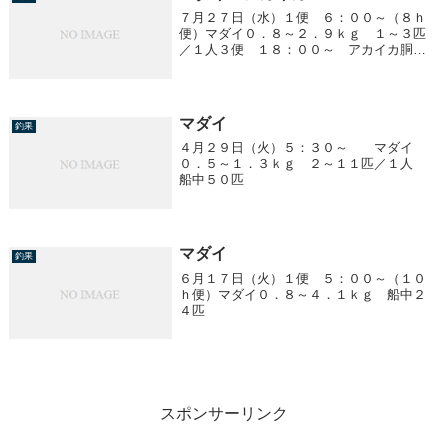
７月２７日（水）１便 ６：００～（８ｈ
便）マダイ０．８～２．９ｋｇ １～３匹
／１人３便 １８：００～ アカイカ胴１
０～３８ｃｍ ５～４７杯／１人潮速く苦
戦！！オモリは８０号と１２０号の用意
を！！潮の速い時は１２０号を使用しま
す。今のポイント...
マダイ
釣果
４月２９日（火）５：３０～ マダイ
０．５～１．３ｋｇ ２～１１匹／１人
船中５０匹
マダイ
釣果
６月１７日（火）１便 ５：００～（１０
ｈ便）マダイ０．８～４．１ｋｇ 船中２
４匹
スポンサーリンク