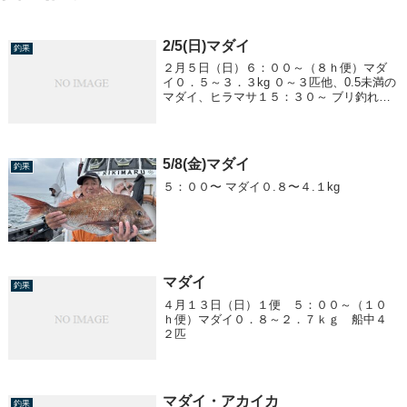
2/5(日)マダイ
釣果
２月５日（日）６：００～（８ｈ便）マダ
イ０．５～３．３kg ０～３匹他、0.5未満の
マダイ、ヒラマサ１５：３０～ ブリ釣れま
せんでしたブリ船 終了します
5/8(金)マダイ
釣果
５：００〜 マダイ０.８〜４.１kg
マダイ
釣果
４月１３日（日）１便 ５：００～（１０
ｈ便）マダイ０．８～２．７ｋｇ 船中４
２匹
マダイ・アカイカ
釣果