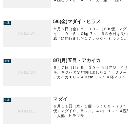
便 １４：３０～（８ｈ便）マダイ～ワラ
サマダイ ０．５ｋｇ前後 船中５匹ワラ
サ ２．０～３．０ｋｇ 船中３８匹
5/6(金)マダイ・ヒラメ
釣果
５月６日（金）５：００～（８ｈ便）マダ
イ１．０～５．０kg ７～１６匹今日は良い
感じに釣れました１７：００～ ヒラメ１．
０～４．８kg 船中１３匹２３：００～ ヒラ
メ１．５～４．５kg 船中５匹
8/7(月)五目・アカイカ
釣果
８月７日（月）５：００～ 五目アジ、イサ
キ、キジハタなど釣れました１７：００～
アカイカ１０～４０cm ３～１４杯２３：０
０～ アジ五目
マダイ
釣果
９月１１日（水）１便 ５：００～（８ｈ
便）マダイ０、５～１、４kg １～１４匹/
１人他、ヒラマサ