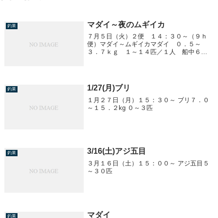
マダイ～夜のムギイカ
釣果
７月５日（火）２便 １４：３０～（９ｈ
便）マダイ～ムギイカマダイ ０．５～
３．７ｋｇ １～１４匹／１人 船中６０
匹ムギイカ 胴２０ｃｍ前後 ０～３５杯
／１人明日（６日）の３便は予報が悪く中
止になります。
1/27(月)ブリ
釣果
１月２７日（月）１５：３０～ ブリ７．０
～１５．２kg ０～３匹
3/16(土)アジ五目
釣果
３月１６日（土）１５：００～ アジ五目５
～３０匹
マダイ
釣果