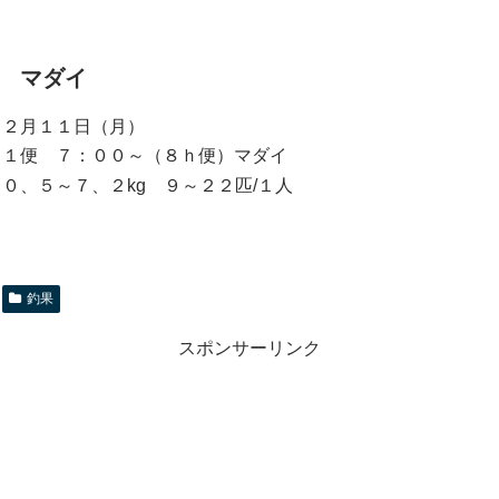
マダイ
２月１１日（月）
１便 ７：００～（８ｈ便）マダイ
０、５～７、２kg ９～２２匹/１人
釣果
スポンサーリンク