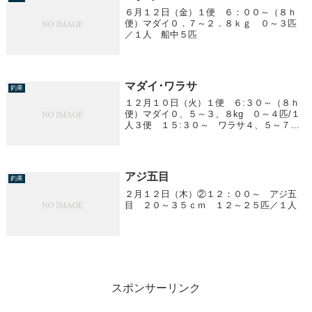
６月１２日（金）１便 ６：００～（８ｈ
便）マダイ０．７～２．８ｋｇ ０～３匹
／１人 船中５匹
マダイ･ワラサ
釣果
１２月１０日（火）１便 ６:３０～（８ｈ
便）マダイ０、５～３、８kg ０～４匹/１
人３便 １５:３０～ ワラサ４、５～７、
３kg ３匹２、５kg前後 ５匹イナダ、サ
バ４便 ２２：００～ ワラサ３～５kg
３匹イナダ、サバ
アジ五目
釣果
２月１２日（木）②１２：００～ アジ五
目 ２０～３５ｃｍ １２～２５匹／１人
スポンサーリンク