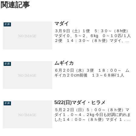
関連記事
マダイ
釣果
３月９日（土）１便 ５: ３０～（８h便）
マダイ０、５～２、６kg ０～１０匹/１人
２便 １４：３０～（８ｈ便）マダイ、ア
ジ、ヤリイカ
ムギイカ
釣果
６月２０日（水）３便 １８：００～ ム
ギイカ２０cm前後 １３～６８杯/１人
5/22(日)マダイ・ヒラメ
釣果
５月２２日（日）５：００～（８ｈ便）マ
ダイ１．０～４．２kg 今日も好調に釣れま
した１４：００～（８ｈ便）マダイ １．０
～５．６kgヒラメ １．５～５．０kg 船中７
匹