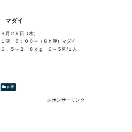
マダイ
３月２９日（木）
１便 ５：００～（８ｈ便）マダイ
０、５～２、８ｋｇ ０～５匹/１人
釣果
スポンサーリンク