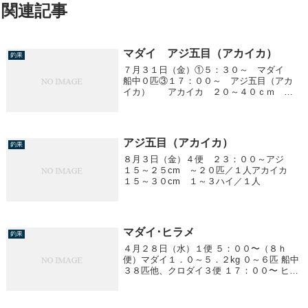
関連記事
マダイ アジ五目（アカイカ）
釣果
７月３１日（金）①５：３０～ マダイ
船中０匹③１７：００～ アジ五目（アカ
イカ） アカイカ ２０～４０ｃｍ ２
０～４０杯／１人 アジ少々④２３：００
～ アジ五目（アカイカ） アジ ３５ｃ
ｍ前後 ～３０匹／１人 アカイカ ２
０～４５ｃｍ...
アジ五目（アカイカ）
釣果
８月３日（金）４便 ２３：００～アジ
１５～２５cm ～２０匹／１人アカイカ
１５～３０cm １～３ハイ／１人
マダイ･ヒラメ
釣果
４月２８日（水）１便 ５：００〜（８ｈ
便）マダイ１．０～５．２kg ０～６匹 船中
３８匹他、クロダイ３便 １７：００〜 ヒラ
メ１．０～４．６kg 船中１０匹４便 ２３：
００～ ヒラメ１．０～４．８kg 船中３５匹