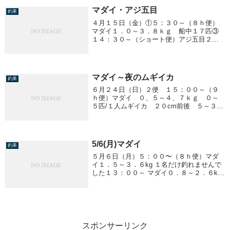
マダイ・アジ五目
釣果
４月１５日（金）①５：３０～（８ｈ便）
マダイ１．０～３．８ｋｇ 船中１７匹③
１４：３０～（ショート便）アジ五目２５
～３０ｃｍ ～８０匹／１人明日（１６
日）予報が悪く中止になります。
マダイ～夜のムギイカ
釣果
６月２４日（日）２便 １５：００～（９
ｈ便）マダイ ０、５～４、７ｋｇ ０～
５匹/１人ムギイカ ２０cm前後 ５～３５
杯/１人
5/6(月)マダイ
釣果
５月６日（月）５：００〜（８ｈ便）マダ
イ１．５～３．６kg １名だけ釣れませんで
した１３：００～ マダイ０．８～２．６kg
全員釣れました明日７日は予報が悪く中止
になります
スポンサーリンク