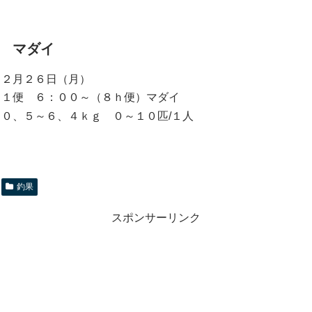
マダイ
２月２６日（月）
１便 ６：００～（８ｈ便）マダイ
０、５～６、４ｋｇ ０～１０匹/１人
釣果
スポンサーリンク