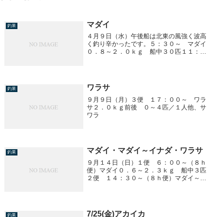
マダイ
釣果
４月９日（水）午後船は北東の風強く波高
く釣り辛かったです。５：３０～ マダイ
０．８～２．０ｋｇ 船中３０匹１１：３
０～ マダイ０．８～２．０ｋｇ 船中１
６匹
ワラサ
釣果
９月９日（月）３便 １７：００～ ワラ
サ２．０ｋｇ前後 ０～４匹／１人他、サ
ワラ
マダイ・マダイ～イナダ・ワラサ
釣果
９月１４日（日）１便 ６：００～（８ｈ
便）マダイ０．６～２．３ｋｇ 船中３匹
２便 １４：３０～（８ｈ便）マダイ～イ
ナダ・ワラサマダイ ０．５ｋｇ １匹イ
ナダ ２．０ｋｇ前後 ０～１２匹／１
人 船中２９匹
7/25(金)アカイカ
釣果