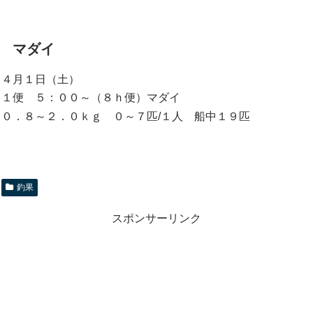
マダイ
４月１日（土）
１便 ５：００～（８ｈ便）マダイ
０．８～２．０ｋｇ ０～７匹/１人 船中１９匹
釣果
スポンサーリンク