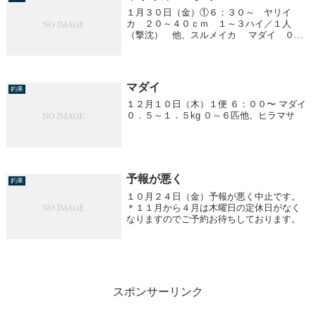
１月３０日（金）①６：３０～ ヤリイ
カ ２０～４０ｃｍ １～３ハイ／１人
（撃沈） 他、スルメイカ マダイ ０．
５～１．７ｋｇ １～５匹／１人 北東の
風強く波も高くなり早上がりしました。
マダイ
釣果
１２月１０日（木）１便 ６：００〜 マダイ
０．５～１．５kg ０～６匹他、ヒラマサ
予報が悪く
釣果
１０月２４日（金）予報が悪く中止です。
＊１１月から４月は木曜日の定休日がなく
なりますのでご予約お待ちしております。
スポンサーリンク