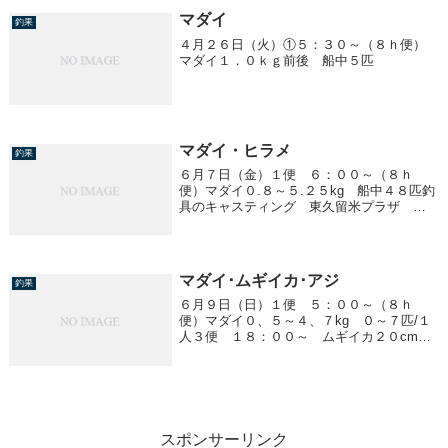
マダイ
釣果
４月２６日（火）①５：３０～（８ｈ便）
マダイ１．０ｋｇ前後 船中５匹
マダイ・ヒラメ
釣果
６月７日（金）１便 ６：００～（８ｈ
便）マダイ０.８～５.２５kg 船中４８匹釣
具のキャスティング 東久留米プラザ 原
口様、貸切ありがとうございました。３
便 １７：００～ ヒラメ １.０～４.３
kg 船中５匹
マダイ･ムギイカ･アジ
釣果
６月９日（日）１便 ５：００～（８ｈ
便）マダイ０、５～４、７kg ０～７匹/１
人３便 １８：００～ ムギイカ２０cm前
後 １５～８６杯/１人４便 ２４：００
～ ショート便アジ ２０～３５cm ３０
～５０匹/１人ヒラメ １、９～４、２kg
船...
スポンサーリンク