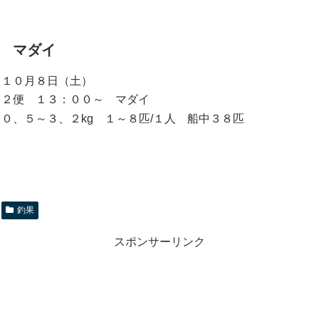
マダイ
１０月８日（土）
２便 １３：００～ マダイ
０、５～３、２kg １～８匹/１人 船中３８匹
釣果
スポンサーリンク