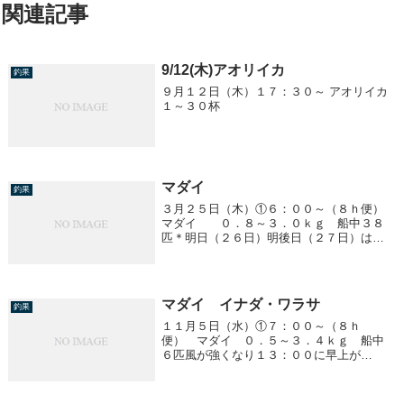
関連記事
9/12(木)アオリイカ
釣果
９月１２日（木）１７：３０～ アオリイカ
１～３０杯
マダイ
釣果
３月２５日（木）①６：００～（８ｈ便）
マダイ ０．８～３．０ｋｇ 船中３８
匹＊明日（２６日）明後日（２７日）は予
報が悪く中止になります。
マダイ イナダ・ワラサ
釣果
１１月５日（水）①７：００～（８ｈ
便） マダイ ０．５～３．４ｋｇ 船中
６匹風が強くなり１３：００に早上が
り！！