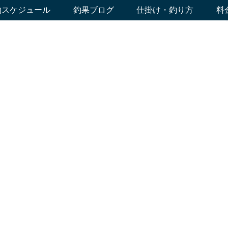
約スケジュール
釣果ブログ
仕掛け・釣り方
料