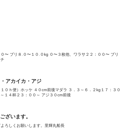
〜 ブリ８.０〜１０.０kg ０〜３枚他、ワラサ２２：００〜 ブリ
ッチ
ダラ・アカイカ・アジ
１０ｈ便）ホッケ ４０cm前後マダラ ３．３～６．２kg１７：３０
１～１４杯２３：００～ アジ３０cm前後
うございます。
どよろしくお願いします。里輝丸船長