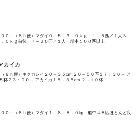
：００～（８ｈ便）マダイ０．５～３．０ｋｇ １～５匹／１人３
３．０ｋｇ前後 ７～２０匹／１人 船中１００匹以上
・アカイカ
（８ｈ便）キクカレイ２０～３５cm ２０～５０匹１７：３０～ ア
５杯２３：００～ アカイカ１５～３５cm ２～１０杯
００～（８ｈ便）マダイ１．８～５．０kg 船中４５匹ほとんど良
）