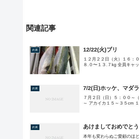
関連記事
12/22(火)ブリ
釣果
１２月２２日（火）１６：００
８.０〜１３.７kg 全員キャ
7/2(日)ホッケ、マ
釣果
７月２日（日）５：００～（
～ アカイカ１５～３５cm 
あけましておめでと
釣果
本年も変わらぬご愛顧のほ