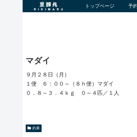
トップページ
予
マダイ
９月２８日（月）
１便 ６：００～（８ｈ便）マダイ
０．８～３．４ｋｇ ０～４匹／１人
釣果