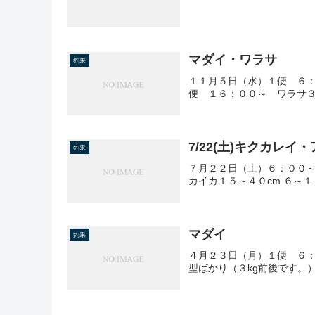
マダイ・ワラサ
釣果
１１月５日（水）１便 ６
便 １６：００～ ワラサ
7/22(土)キクカレイ
釣果
７月２２日（土）６：００～
カイカ１５～４０cm ６～１
マダイ
釣果
４月２３日（月）１便 ６：
型ばかり（３kg前後です。