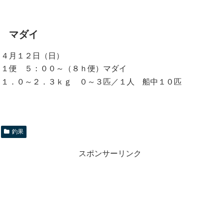
マダイ
４月１２日（日）
１便 ５：００～（８ｈ便）マダイ
１．０～２．３ｋｇ ０～３匹／１人 船中１０匹
釣果
スポンサーリンク