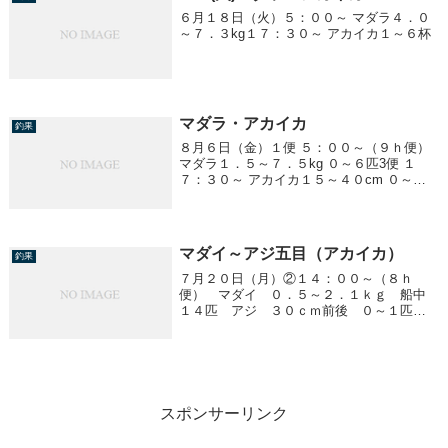
６月１８日（火）５：００～ マダラ４．０
～７．３kg１７：３０～ アカイカ１～６杯
マダラ・アカイカ
釣果
８月６日（金）１便 ５：００～（９ｈ便）
マダラ１．５～７．５kg ０～６匹3便 １
７：３０～ アカイカ１５～４０cm ０～３
杯
マダイ～アジ五目（アカイカ）
釣果
７月２０日（月）②１４：００～（８ｈ
便） マダイ ０．５～２．１ｋｇ 船中
１４匹 アジ ３０ｃｍ前後 ０～１匹／
１人 全くダメでした。 アカイカ １５
～３０ｃｍ １～７ハイ／１人
スポンサーリンク