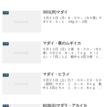
3/21(月)マダイ
釣果
３月２１日（月）６：００～（８ｈ便）マ
ダイ０．５～１．３kg ０～３匹
マダイ・夜のムギイカ
釣果
６月１２日（日）１便 ６：００～（８ｈ
便）マダイ０．８～４．７ｋｇ ０（１
人）～７匹／１人 船中４３匹３便 １
８：００～ ムギイカ胴２０ｃｍ前後 ６
０～１３１杯／１人今日も好調に釣れまし
た！！
マダイ・ヒラメ
釣果
５月２１日（土）①７：００～２３：００
（貸切）マダイ １．０～４．９ｋｇ 船
中１４匹ヒラメ １．０～４．８ｋｇ 船
中４０匹（イワシがつき、ヒラメ爆
釣！！）
6/18(火)マダラ・アカイカ
釣果