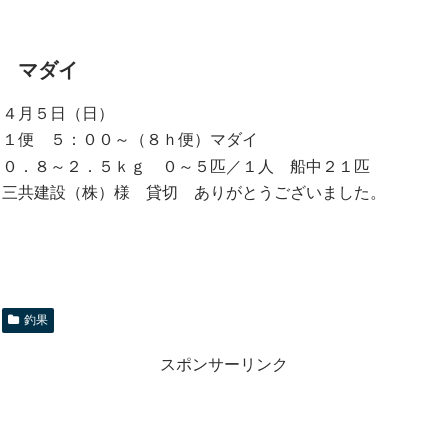
マダイ
４月５日（日）
１便 ５：００～（８ｈ便）マダイ
０．８～２．５ｋｇ ０～５匹／１人 船中２１匹
三共建設（株）様 貸切 ありがとうございました。
釣果
スポンサーリンク