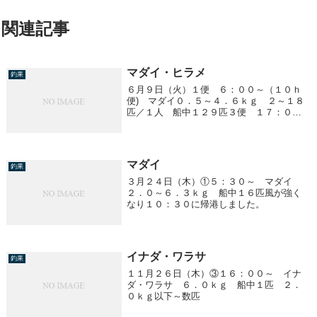
関連記事
マダイ・ヒラメ
釣果
６月９日（火）１便 ６：００～（１０ｈ
便) マダイ０．５～４．６ｋｇ ２～１８
匹／１人 船中１２９匹３便 １７：００
～ ヒラメヒラメ １．５～２．０ｋｇ
船中３匹アジ ２０～３５ｃｍ ～１５匹
／１人
マダイ
釣果
３月２４日（木）①５：３０～ マダイ
２．０～６．３ｋｇ 船中１６匹風が強く
なり１０：３０に帰港しました。
イナダ・ワラサ
釣果
１１月２６日（木）③１６：００～ イナ
ダ・ワラサ ６．０ｋｇ 船中１匹 ２．
０ｋｇ以下～数匹