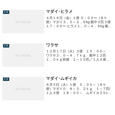
マダイ･ヒラメ
釣果
４月１６日（金）１便 ５：００〜（８ｈ
便）マダイ３．５～３．６kg 船中２匹３便
１７：００〜 ヒラメ１．０～４．９kg 船中
２９匹マダイ ３．８kg １匹４便 ２３：０
０〜 ヒラメ０．８～１．５kg 船中４匹
ワラサ
釣果
１２月１７日（火）３便 １５：００～
ワラサ２．０～４．７ｋｇ 船中１２匹
１．０ｋｇ前後 １～１０匹／１人４便
２１：３０～ ワラサ２．５ｋｇ前後 船
中３匹１．０ｋｇ前後 ５～２０匹／１人
ヒラメ １．５～２．０ｋｇ 船中２匹
マダイ･ムギイカ
釣果
６月５日（火）１便 ５：００～（８ｈ
便）マダイ０、８～３、２ｋｇ １～７匹/
１人３便 １８：００～ ムギイカ２０cm
前後 １～２１杯/１人