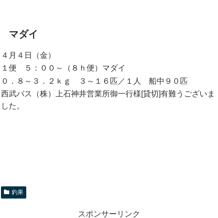
マダイ
４月４日（金）
１便 ５：００～（８ｈ便）マダイ
０．８～３．２ｋｇ ３～１６匹／１人 船中９０匹
西武バス（株）上石神井営業所御一行様[貸切]有難うございま
した。
釣果
スポンサーリンク