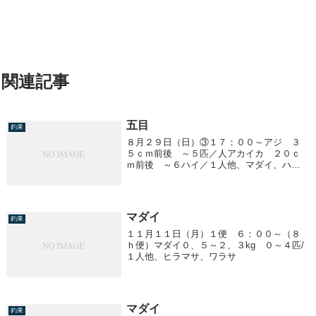
関連記事
五目
釣果
８月２９日（日）③１７：００～アジ ３
５ｃｍ前後 ～５匹／人アカイカ ２０ｃ
ｍ前後 ～６ハイ／１人他、マダイ、ハナ
ダイ、クロソイ、アイナメ
マダイ
釣果
１１月１１日（月）１便 ６：００～（８
ｈ便）マダイ０、５～２、３kg ０～４匹/
１人他、ヒラマサ、ワラサ
マダイ
釣果