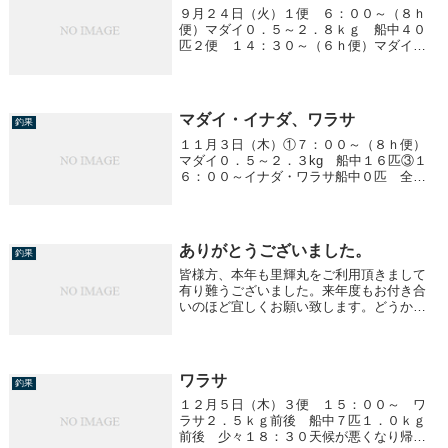
９月２４日（火）１便 ６：００～（８ｈ
便）マダイ０．５～２．８ｋｇ 船中４０
匹２便 １４：３０～（６ｈ便）マダイ
０．５～４．０ｋｇ 船中４０匹
マダイ・イナダ、ワラサ
釣果
１１月３日（木）①７：００～（８ｈ便）
マダイ０．５～２．３kg 船中１６匹③１
６：００～イナダ・ワラサ船中０匹 全く
ダメでした。
ありがとうございました。
釣果
皆様方、本年も里輝丸をご利用頂きまして
有り難うございました。来年度もお付き合
いのほど宜しくお願い致します。どうか良
いお歳をお迎え下さい！有り難うございま
した。感謝、感謝！！
ワラサ
釣果
１２月５日（木）３便 １５：００～ ワ
ラサ２．５ｋｇ前後 船中７匹１．０ｋｇ
前後 少々１８：３０天候が悪くなり帰港