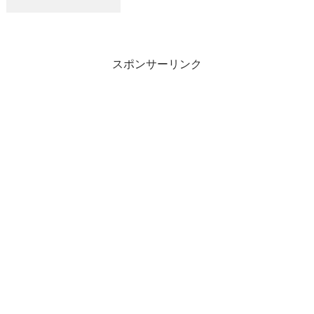
しました。明日（６日）予報が悪く中止に
なります。
スポンサーリンク