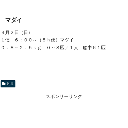
マダイ
３月２日（日）
１便 ６：００～（８ｈ便）マダイ
０．８～２．５ｋｇ ０～８匹／１人 船中６１匹
釣果
スポンサーリンク