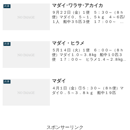
マダイ･ワラサ･アカイカ
釣果
９月２２日（金）１便 ５：３０～（８ｈ
便）マダイ０、５～１、５ｋｇ ４～６匹/
１人 船中３５匹３便 １７：００～ ワ
ラサ２、０ｋｇ前後 ０～４匹/１人４便
２３：００～ アカイカ１５～４０cm １
～８杯/１人
マダイ・ヒラメ
釣果
５月１４日（火）１便 ６：００～（８ｈ
便）マダイ１.０～３.８kg 船中１０匹３
便 １７：００～ ヒラメ１.４～２.８kg
船中３匹
マダイ
釣果
４月１日（金）①５：３０～（８ｈ便）マ
ダイ０．５～３．８ｋｇ 船中１９匹
スポンサーリンク