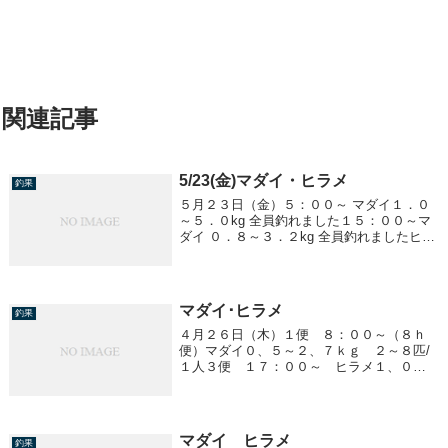
関連記事
5/23(金)マダイ・ヒラメ
釣果
５月２３日（金）５：００～ マダイ１．０
～５．０kg 全員釣れました１５：００～マ
ダイ ０．８～３．２kg 全員釣れましたヒラ
メ ２．７～７．６kg５匹２３：００～ ヒラ
メ１．８～６．８kg ２０匹
マダイ･ヒラメ
釣果
４月２６日（木）１便 ８：００～（８ｈ
便）マダイ０、５～２、７ｋｇ ２～８匹/
１人３便 １７：００～ ヒラメ１、０～
４、６ｋｇ 船中２３匹マダイ ３、８
kg １匹
マダイ ヒラメ
釣果