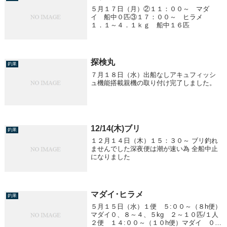
５月１７日（月）②１１：００～ マダ
イ 船中０匹③１７：００～ ヒラメ
１．１～４．１ｋｇ 船中１６匹
探検丸
釣果
７月１８日（水）出船なしアキュフィッシ
ュ機能搭載親機の取り付け完了しました。
12/14(木)ブリ
釣果
１２月１４日（木）１５：３０～ ブリ釣れ
ませんでした深夜便は潮が速い為 全船中止
になりました
マダイ･ヒラメ
釣果
５月１５日（水）１便 ５:００～（８h便）
マダイ０、８～４、５kg ２～１０匹/１人
２便 １４:００～（１０h便）マダイ ０、