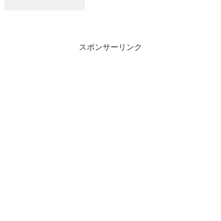
８～６、５kg ２～１０匹/１人ヒラメ
１、０～４、５kg ０～７匹/１人
スポンサーリンク