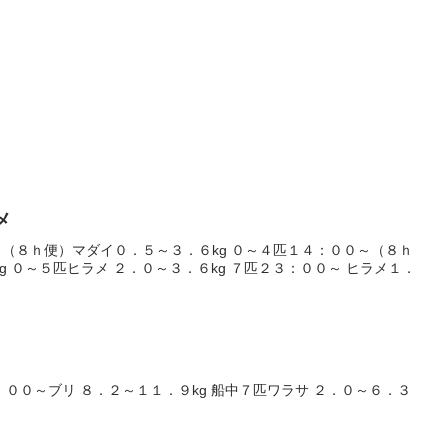
メ
（８ｈ便）マダイ０．５～３．６kg ０～４匹１４：００～（８ｈ
g ０～５匹ヒラメ ２．０～３．６kg ７匹２３：００～ ヒラメ１．
：００～ブリ ８．２～１１．９kg 船中７匹ワラサ ２．０～６．３