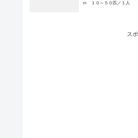
ｍ １０～５０匹／１人
スポ