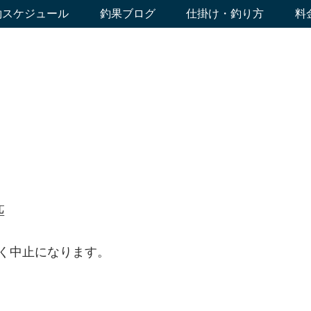
約スケジュール
釣果ブログ
仕掛け・釣り方
料
匹
く中止になります。