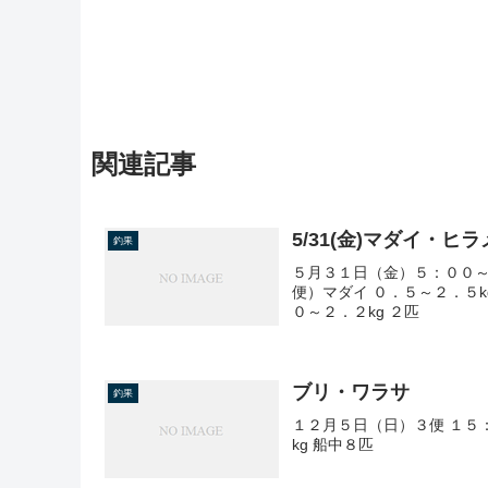
関連記事
5/31(金)マダイ・ヒラ
釣果
５月３１日（金）５：００～
便）マダイ ０．５～２．５k
０～２．２kg ２匹
ブリ・ワラサ
釣果
１２月５日（日）３便 １５
kg 船中８匹