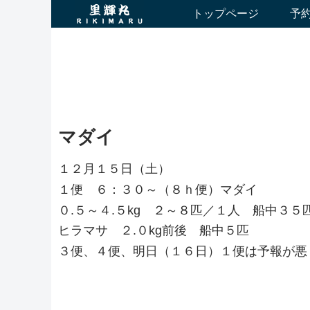
トップページ
予
マダイ
１２月１５日（土）
１便 ６：３０～（８ｈ便）マダイ
０.５～４.５kg ２～８匹／１人 船中３５
ヒラマサ ２.０kg前後 船中５匹
３便、４便、明日（１６日）１便は予報が悪