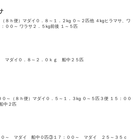
サ
（８ｈ便）マダイ０．８～１．２kg ０～２匹他 ４kgヒラマサ、ワ
：００～ ワラサ２．５kg前後 １～５匹
～ マダイ０．８～２．０ｋｇ 船中２５匹
００～（８ｈ便）マダイ０．５～１．３kg ０～５匹３便 １５：００
 船中２匹
００～ マダイ 船中０匹③１７：００～ マダイ ２５～３５ｃ