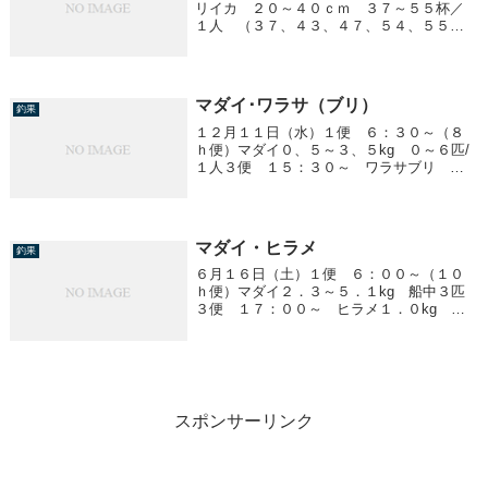
リイカ ２０～４０ｃｍ ３７～５５杯／
１人 （３７、４３、４７、５４、５５杯
／５人＋船長も５５杯でした。） 少しい
い感じでしたよ。 明日（１４日）も出船
予定です。
マダイ･ワラサ（ブリ）
釣果
１２月１１日（水）１便 ６：３０～（８
ｈ便）マダイ０、５～３、５kg ０～６匹/
１人３便 １５：３０～ ワラサブリ
９、１kg １匹２、５～５、０kg
マダイ・ヒラメ
釣果
６月１６日（土）１便 ６：００～（１０
ｈ便）マダイ２．３～５．１kg 船中３匹
３便 １７：００～ ヒラメ１．０kg 船
中２匹４便 ２３：００～ ヒラメ五目
１．０～２．０kg 船中６匹アジ ２０～
３５cm ～２０匹／１人明日（１７日）予
報が悪...
スポンサーリンク