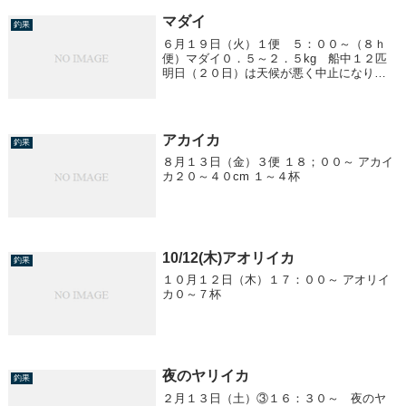
マダイ
釣果
６月１９日（火）１便 ５：００～（８ｈ
便）マダイ０．５～２．５kg 船中１２匹
明日（２０日）は天候が悪く中止になりま
す。
アカイカ
釣果
８月１３日（金）３便 １８；００～ アカイ
カ２０～４０cm １～４杯
10/12(木)アオリイカ
釣果
１０月１２日（木）１７：００～ アオリイ
カ０～７杯
夜のヤリイカ
釣果
２月１３日（土）③１６：３０～ 夜のヤ