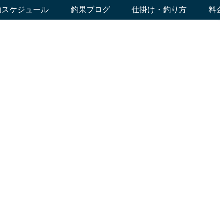
約スケジュール
釣果ブログ
仕掛け・釣り方
料