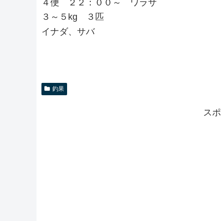
４便 ２２：００～ ワラサ
３～５kg ３匹
イナダ、サバ
釣果
スポ