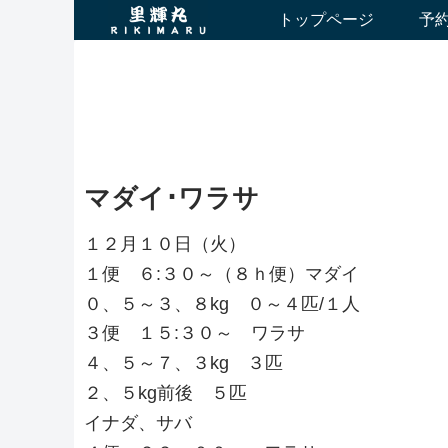
トップページ
予
マダイ･ワラサ
１２月１０日（火）
１便 ６:３０～（８ｈ便）マダイ
０、５～３、８kg ０～４匹/１人
３便 １５:３０～ ワラサ
４、５～７、３kg ３匹
２、５kg前後 ５匹
イナダ、サバ