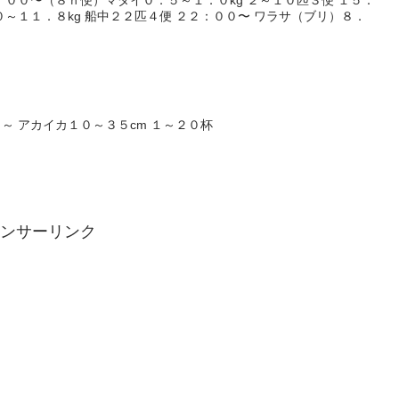
０～１１．８kg 船中２２匹４便 ２２：００〜 ワラサ（ブリ）８．
～ アカイカ１０～３５cm １～２０杯
ンサーリンク