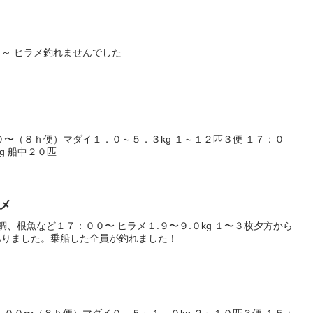
～ ヒラメ釣れませんでした
０〜（８ｈ便）マダイ１．０～５．３kg １～１２匹３便 １７：０
g 船中２０匹
ラメ
鯛、根魚など１７：００〜 ヒラメ１.９〜９.０kg １〜３枚夕方から
ありました。乗船した全員が釣れました！
）
：００〜（８ｈ便）マダイ０．５～１．０kg ２～１０匹３便 １５：