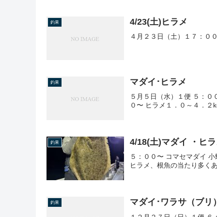
4/23(土)ヒラメ
釣果
４月２３日（土）１７：００
マダイ･ヒラメ
釣果
５月５日（水）１便 ５：０
０〜 ヒラメ１．０～４．２k
4/18(土)マダイ ・ヒ
釣果
５：００〜 コマセマダイ 小
ヒラメ、根魚の当たり多く
マダイ･ワラサ（ブリ
釣果
１２月２７日（日）１便 ６