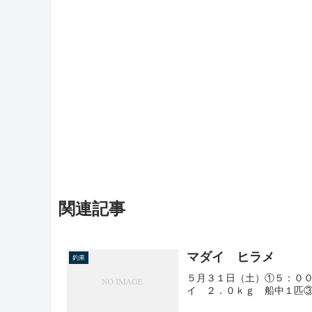
関連記事
マダイ ヒラメ
釣果
５月３１日（土）①５：０
イ ２．０ｋｇ 船中１匹