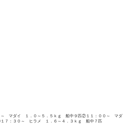
０～ マダイ １．０～５．５ｋｇ 船中９匹②１１：００～ マダ
③１７：３０～ ヒラメ １．６～４．３ｋｇ 船中７匹