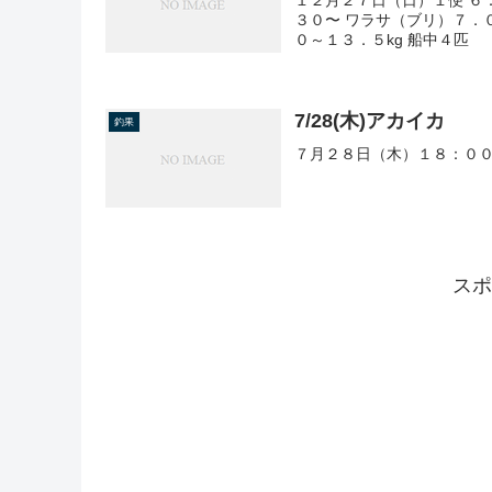
３０〜 ワラサ（ブリ）７．
０～１３．５kg 船中４匹
7/28(木)アカイカ
釣果
７月２８日（木）１８：００
スポ