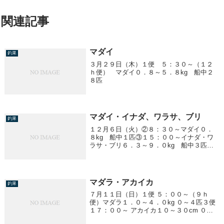
関連記事
マダイ
釣果
３月２９日（木）１便 ５：３０～（１２
ｈ便） マダイ０．８～５．８kg 船中２
８匹
マダイ・イナダ、ワラサ、ブリ
釣果
１２月６日（火）②８：３０～マダイ０．
８kg 船中１匹③１５：００～イナダ・ワ
ラサ・ブリ６．３～９．０kg 船中３匹
２．０～５．０kg 船中１００匹④２２：
００～イナダ・ワラサ５．５～９．４kg
船中５匹２．０～３．０kg 船中４０匹
マダラ・アカイカ
釣果
７月１１日（日）１便 ５：００～（９ｈ
便）マダラ１．０～４．０kg ０～４匹３便
１７：００～ アカイカ１０～３０cm ０～
７杯