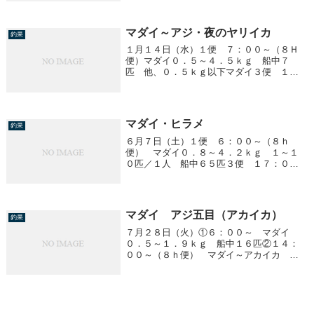
マダイ～アジ・夜のヤリイカ
釣果
１月１４日（水）１便 ７：００～（８Ｈ
便）マダイ０．５～４．５ｋｇ 船中７
匹 他、０．５ｋｇ以下マダイ３便 １
５：００～ アジ～夜のヤリイカアジは釣
れませんでした。ヤリイカ 胴１５～２５
ｃｍ ０～１１杯／１人
マダイ・ヒラメ
釣果
６月７日（土）１便 ６：００～（８ｈ
便） マダイ０．８～４．２ｋｇ １～１
０匹／１人 船中６５匹３便 １７：００
～ ヒラメ１．０～３．１ｋｇ 船中５匹
４便 ２３：００～ ヒラメ１．０～２．
６ｋｇ 船中４匹マダイ ５．４ｋｇ １
匹
マダイ アジ五目（アカイカ）
釣果
７月２８日（火）①６：００～ マダイ
０．５～１．９ｋｇ 船中１６匹②１４：
００～（８ｈ便） マダイ～アカイカ マ
ダイ ０．５～３．３ｋｇ 船中７匹 ア
カイカ １８～４０ｃｍ １２～６８杯／
１人