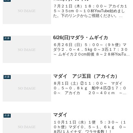
７月２１日（木）１８：００～ アカイカ１
５～３５cm ０～１０杯YouTube始めまし
た。下のリンクからご視聴ください。
Shining Village新潟県直江津沖の遊漁船「里
輝丸」で仲乗りをしています。釣り動画を
メインに直江津での海釣りを...
6/26(日)マダラ・ムギイカ
釣果
６月２６日（日）５：００～（９ｈ便）マ
ダラ２．０～４．５kg ０～３匹１７：３０
～ ムギイカ２０cm前後 ８～２８杯YouTube
始めました。下のリンクからご視聴くださ
い。Shining VillageYouTube
マダイ アジ五目（アカイカ）
釣果
８月１日（土）②１１：００～ マダイ
０．５～０．８ｋｇ 船中４匹③１７：０
０～ アカイカ ２０～４０ｃｍ ～１
８杯／１人④２３：００～ アジ五目（ア
カイカ） アジ ３０ｃｍ前後 ～２５匹
／１人 アカイカ ２０～４５ｃｍ １０
～２６杯／１...
マダイ
釣果
１０月１１日（水）１便 ５：３０～（１
０ｈ便）マダイ０、５～１、６ｋｇ ０～
８匹/１人イナダ、ワラサ多数！！