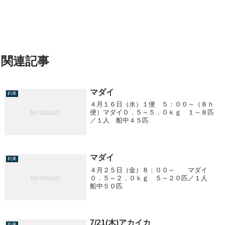
関連記事
マダイ
釣果
４月１６日（水）１便 ５：００～（８ｈ
便）マダイ０．５～５．０ｋｇ １～８匹
／１人 船中４５匹
マダイ
釣果
４月２５日（金）８：００～ マダイ
０．５～２．０ｋｇ ５～２０匹／１人
船中５０匹
7/21(木)アカイカ
釣果