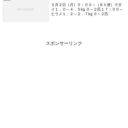
５月２日（月）５：００～（８ｈ便）マダ
イ１．０～４．５kg ０～２匹１７：００～
ヒラメ１．２～２．７kg ０～２匹
スポンサーリンク