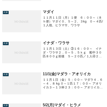
マダイ
釣果
１１月１１日（月）１便 ６：００～（８
ｈ便）マダイ０、５～２、３kg ０～４匹/
１人他、ヒラマサ、ワラサ
イナダ・ワラサ
釣果
１１月１３日（土）③１６：００～ イナ
ダ・ワラサ２．０～５．５ｋｇ 船中３０
匹８００ｇ前後 ５～２０匹／１人④２
２：００～ イナダ・ワラサ８００ｇ～
２．０ｋｇ ～６匹／１人
11/1(金)マダラ・アオリイカ
釣果
１１月１日（金）５：００～ マダラ４．６
～４．８ kg ０～１匹１７：００～ アオリ
イカ３～１３杯２３：００～ アオリイカ２
～６杯
5/2(月)マダイ・ヒラメ
釣果