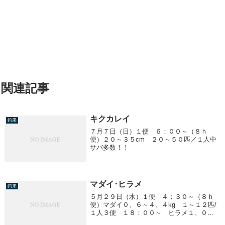
関連記事
キクカレイ
釣果
７月７日（日）１便 ６：００～（８ｈ
便）２０～３５cm ２０～５０匹／１人中
サバ多数！！
マダイ･ヒラメ
釣果
５月２９日（水）１便 ４：３０～（８ｈ
便）マダイ０、６～４、４kg １～１２匹/
１人３便 １８：００～ ヒラメ１、０～
３、８kg ０～３匹/１人