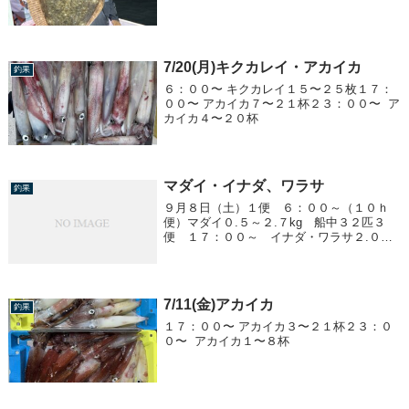
7/20(月)キクカレイ・アカイカ
釣果
６：００〜 キクカレイ１５〜２５枚１７：
００〜 アカイカ７〜２１杯２３：００〜 ア
カイカ４〜２０杯
マダイ・イナダ、ワラサ
釣果
９月８日（土）１便 ６：００～（１０ｈ
便）マダイ０.５～２.７kg 船中３２匹３
便 １７：００～ イナダ・ワラサ２.０
kg 船中１匹 ０.８～１.０kg 船中３匹
7/11(金)アカイカ
釣果
１７：００〜 アカイカ３〜２１杯２３：０
０〜 アカイカ１〜８杯