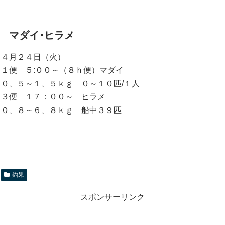
マダイ･ヒラメ
４月２４日（火）
１便 ５:００～（８ｈ便）マダイ
０、５～１、５ｋｇ ０～１０匹/１人
３便 １７：００～ ヒラメ
０、８～６、８ｋｇ 船中３９匹
釣果
スポンサーリンク