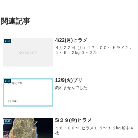
関連記事
4/22(月)ヒラメ
釣果
４月２２日（月）１７：００～ ヒラメ２．
１～６．２kg ０～２匹
12/9(火)ブリ
釣果
釣れませんでした
5/２９(金)ヒラメ
釣果
１６：００〜 ヒラメ１.５〜３.２kg 船中４
枚