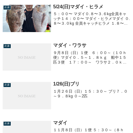
5/24(日)マダイ・ヒラメ
釣果
５：００〜 マダイ０.８〜３.６kg全員キャ
ッチ１４：００〜 マダイ・ヒラメマダイ ０.
８〜３.０kg 全員キャッチヒラメ １.８〜４.
４kg２２：３０〜 ヒラメ２.０〜４.６kg
マダイ・ワラサ
釣果
９月８日（日）１便 ６：００～（１０ｈ
便）マダイ０．５～１．８ｋｇ 船中１５
匹３便 １７：００～ ワラサ２．０ｋｇ
前後 船中３０匹他、サワラ、タチウオ、
チカメキントキ
1/26(日)ブリ
釣果
１月２６日（日）１５：３０～ ブリ７．０
～９．８kg ０～2匹
マダイ
釣果
１１月８日（日）１便 ５：３０～（８ｈ