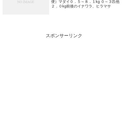
便）マダイ０．５～８．１kg ０～３匹他
２．０kg前後のイナワラ、ヒラマサ
スポンサーリンク