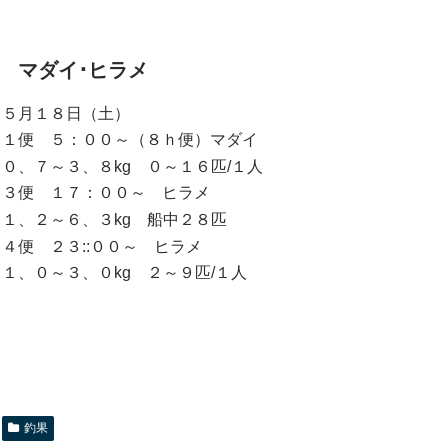
マダイ･ヒラメ
５月１８日（土）
１便 ５：００～（８ｈ便）マダイ
０、７～３、８kg ０～１６匹/１人
３便 １７：００～ ヒラメ
１、２～６、３kg 船中２８匹
４便 ２３::００～ ヒラメ
１、０～３、０kg ２～９匹/１人
釣果