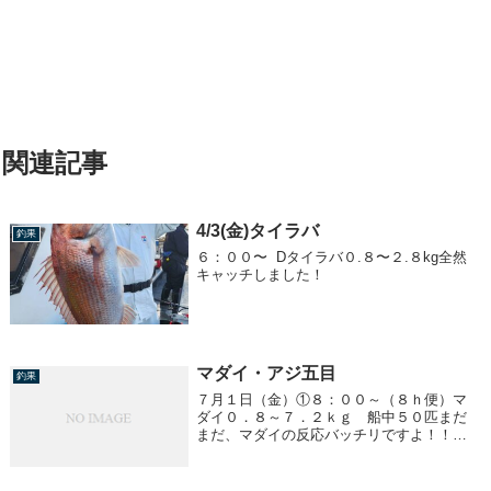
関連記事
4/3(金)タイラバ
釣果
６：００〜 Dタイラバ０.８〜２.８kg全然
キャッチしました！
マダイ・アジ五目
釣果
７月１日（金）①８：００～（８ｈ便）マ
ダイ０．８～７．２ｋｇ 船中５０匹まだ
まだ、マダイの反応バッチリですよ！！③
１７：００～ アジ五目２５～３５ｃｍ
２０～５０匹／１人