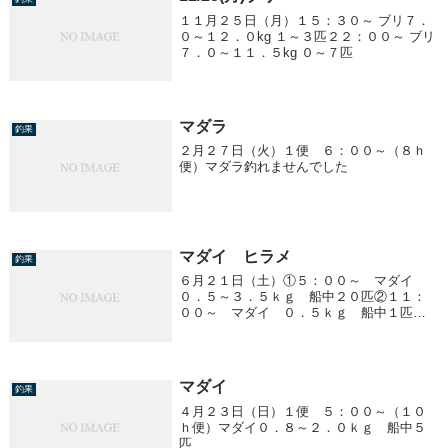
１１月２５日（月）１５：３０～ ブリ７．
０～１２．０kg １～３匹２２：００～ ブリ
７．０～１１．５kg ０～７匹
マダラ
釣果
２月２７日（火）１便 ６：００～（８ｈ
便）マダラ釣れませんでした
マダイ ヒラメ
釣果
６月２１日（土）①５：００～ マダイ
０．５～３．５ｋｇ 船中２０匹②１１：
００～ マダイ ０．５ｋｇ 船中１匹③
１７：３０～ ヒラメ 船中０匹 他アジ
多数！！ ＊ヒラメ船終了します。 今後
はアジ五目船で出船します。（ヒラメ狙い
も可能！）
マダイ
釣果
４月２３日（日）１便 ５：００～（１０
ｈ便）マダイ０．８～２．０ｋｇ 船中５
匹