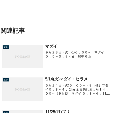
関連記事
マダイ
釣果
９月２３日（火）①６：００～ マダイ
０．５～３．８ｋｇ 船中６匹
5/14(火)マダイ・ヒラメ
釣果
５月１４日（火)５：００～（８ｈ便）マダ
イ０．８～４．２kg 全員釣れました１４：
００～（９ｈ便）マダイ ０．８～４．３kg
全員釣れましたヒラメ １．６～５．７kg ０
～３匹
11/25(月)ブリ
釣果