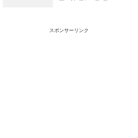
～（８ｈ便）マダイ ０．５～２．３ｋ
ｇ 船中１０匹ワラサ ２．５～４．５ｋ
ｇ 船中２８匹
スポンサーリンク