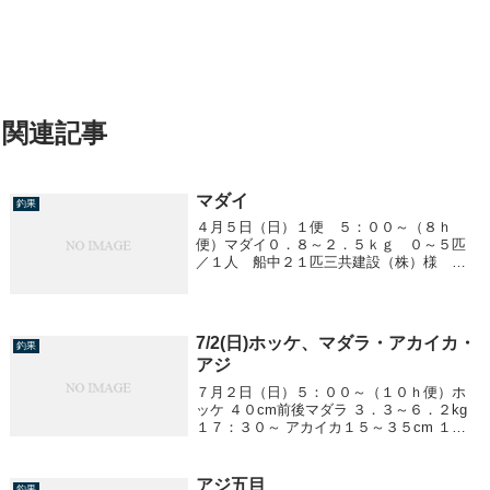
関連記事
マダイ
釣果
４月５日（日）１便 ５：００～（８ｈ
便）マダイ０．８～２．５ｋｇ ０～５匹
／１人 船中２１匹三共建設（株）様 貸
切 ありがとうございました。
7/2(日)ホッケ、マダラ・アカイカ・
釣果
アジ
７月２日（日）５：００～（１０ｈ便）ホ
ッケ ４０cm前後マダラ ３．３～６．２kg
１７：３０～ アカイカ１５～３５cm １～
１４杯２３：００～ アジ３０cm前後
アジ五目
釣果