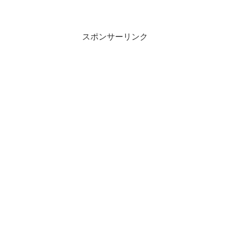
２０～３５ｃｍ １０～５０匹/１人
他、サバ、アカイカ
スポンサーリンク