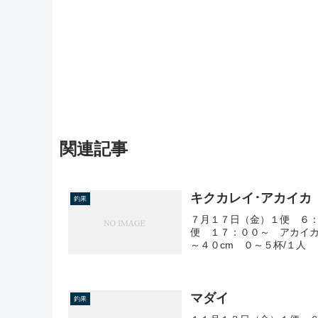
関連記事
キクカレイ･アカイカ
釣果
７月１７日（金）１便 ６：
便 １７：００～ アカイカ
～４０cm ０～５杯/１人
マダイ
釣果