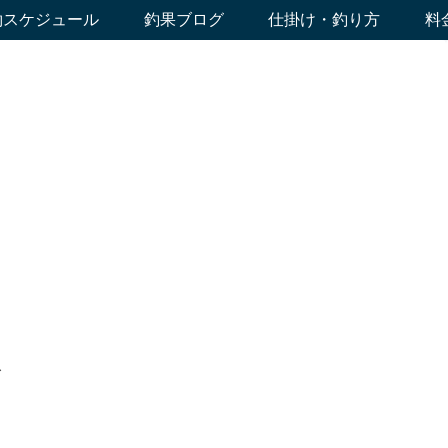
約スケジュール
釣果ブログ
仕掛け・釣り方
料
人