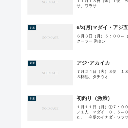
１１月１３日（金）１便 ６
サ、ワラサ
6/3(月)マダイ・アジ
釣果
６月３日（月）５：００～（
クーラー 満タン
アジ･アカイカ
釣果
７月２４日（火）３便 １
３杯他、タチウオ
初釣り（激渋）
釣果
１月１１日（月）①７：０
／１人 マダイ ０．５～
た。 今期のイナダ・ワラサ