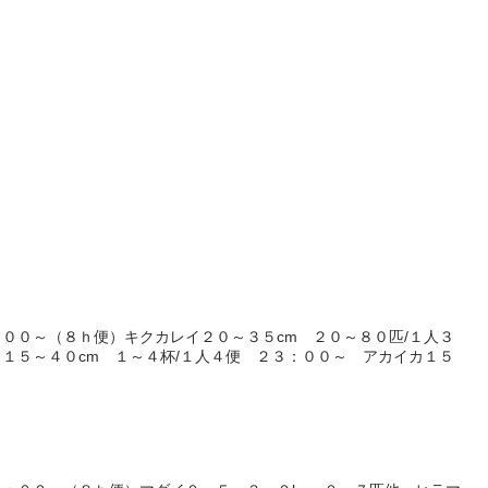
００～（８ｈ便）キクカレイ２０～３５cm ２０～８０匹/１人３
１５～４０cm １～４杯/１人４便 ２３：００～ アカイカ１５