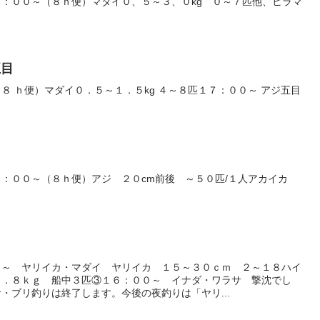
：００～（８ｈ便）マダイ０、５～３、０kg ０～７匹他、ヒラマ
五目
８ ｈ便）マダイ０．５～１．５kg ４～８匹１７：００～ アジ五目
８：００～（８ｈ便）アジ ２０cm前後 ～５０匹/１人アカイカ
０～ ヤリイカ・マダイ ヤリイカ １５～３０ｃｍ ２～１８ハイ
０．８ｋｇ 船中３匹③１６：００～ イナダ・ワラサ 撃沈でし
・ブリ釣りは終了します。今後の夜釣りは「ヤリ...