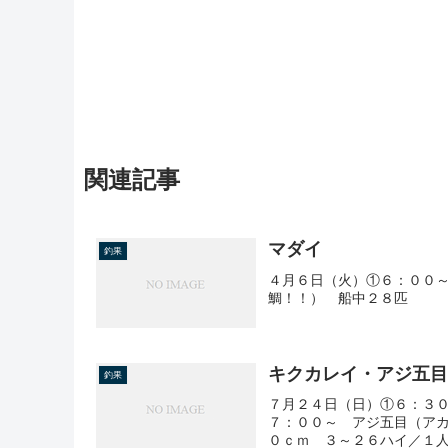
関連記事
マダイ
釣果
４月６日（火）①６：００
鯛！！） 船中２８匹
キクカレイ・アジ五
釣果
７月２４日（日）①６：３
７：００～ アジ五目（ア
０ｃｍ ３～２６ハイ／１人