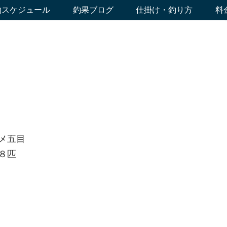
約スケジュール
釣果ブログ
仕掛け・釣り方
料
メ五目
８匹