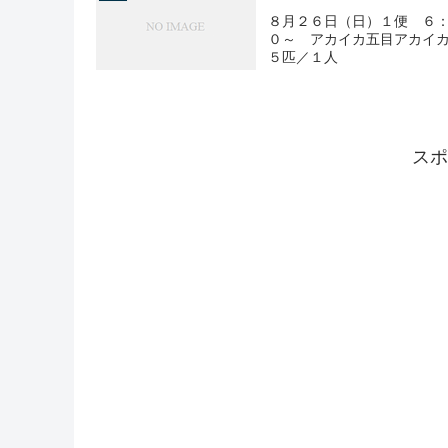
８月２６日（日）１便 ６：
０～ アカイカ五目アカイカ
５匹／１人
スポ