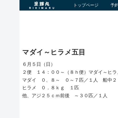
トップページ
予
マダイ～ヒラメ五目
６月５日（日）
２便 １４：００～（８ｈ便）マダイ～ヒラ
マダイ ０、８～ ０～７匹／１人 船中２
ヒラメ ０．８ｋｇ １匹
他、アジ２５ｃｍ前後 ～３０匹／１人