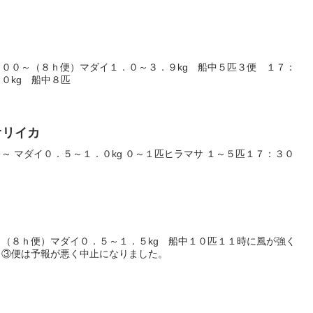
００～（８ｈ便）マダイ１．０～３．９kg 船中５匹３便 １７：
０kg 船中８匹
アオリイカ
～ マダイ０．５～１．０kg ０～１匹ヒラマサ １～５匹１７：３０
（８ｈ便）マダイ０．５～１．５kg 船中１０匹１１時に風が強く
。③便は予報が悪く中止になりました。
目