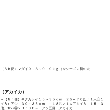
～（８ｈ便）マダイ０．８～９．０ｋｇ（今シーズン初の大
目（アカイカ）
０～（８ｈ便）キクカレイ１５～３５ｃｍ ２５～７０匹／１人③１
カイカ）アジ ３０～３５ｃｍ ～１８匹／１人アカイカ １５～３
他、サバ④２３：００～ アジ五目（アカイカ...