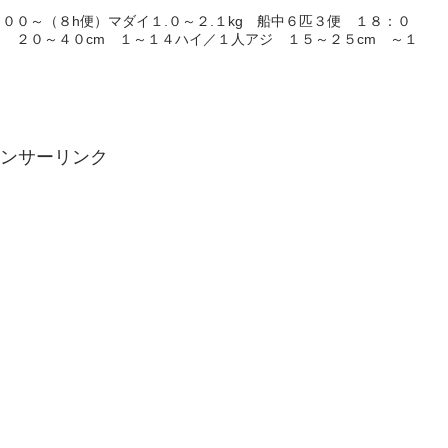
００～（８h便）マダイ１.０～２.１kg 船中６匹３便 １８：０
 ２０～４０cm １～１４ハイ／１人アジ １５～２５cm ～１
ンサーリンク