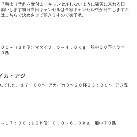
日７時より予約を受付ますキャンセルしないように確実に来れる日
願いします前日当日キャンセルは全額キャンセル料が発生します⚠️
はこちらで決めさせて頂きますので御了承...
：００～（８ｈ便）マダイ０．５～４．８ｋｇ 船中３０匹ヒラマ
１０匹
カイカ・アジ
んでした。１７：００〜 アカイカ３〜２０杯２３：００〜 アジ五
０～１７：３０（１２ｈ便）０．８～６．０ｋｇ 船中７０匹