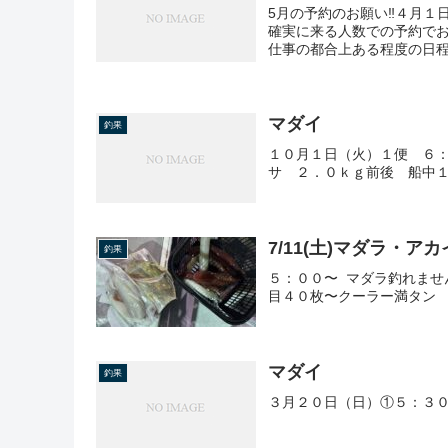
5月の予約のお願い‼４月１
確実に来る人数での予約でお
仕事の都合上ある程度の日程
マダイ
釣果
１０月１日（火）１便 ６
サ ２．０ｋｇ前後 船中
7/11(土)マダラ・ア
釣果
５：００〜 マダラ釣れませ
目４０枚〜クーラー満タン
マダイ
釣果
３月２０日（日）①５：３