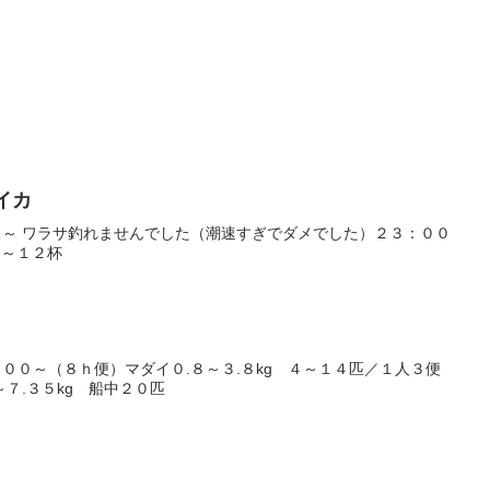
カイカ
～ ワラサ釣れませんでした（潮速すぎでダメでした）２３：００
１～１２杯
００～（８ｈ便）マダイ０.８～３.８kg ４～１４匹／１人３便
７.３５kg 船中２０匹