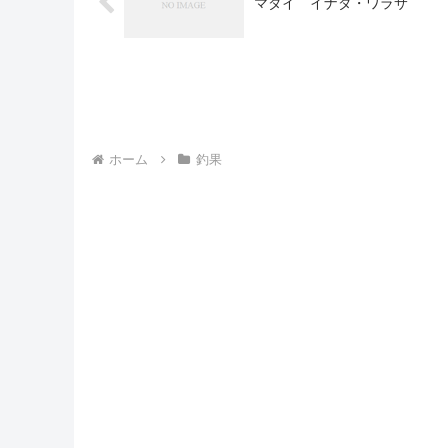
マダイ イナダ・ワラサ
ホーム
釣果