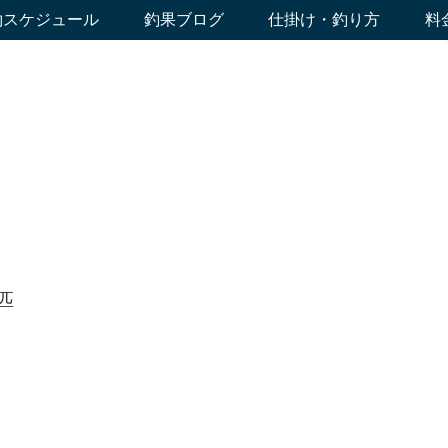
約スケジュール
釣果ブログ
仕掛け・釣り方
料
匹